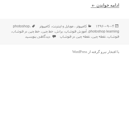
آموزش درست کردن خط چین و نقطه چین در فتوشاپ
ادامه خواندن
ارسال
دسته‌ها
برچسب‌ها
۱۳۹۶-۰۹-۰۴
كامپيوتر ، موبایل و اينترنت
،
کامپیوتر
،
photoshop
شده
photoshop learning
،
آموزش فتوشاپ
،
براش
،
خط چین
،
خط چین در فتوشاب
،
در
برای آموزش درست کردن خط چین و ن
فتوشاپ
،
نقطه چین
،
نقطه چین در فتوشاپ
دیدگاهی بنویسید
با افتخار نیرو گرفته از WordPress