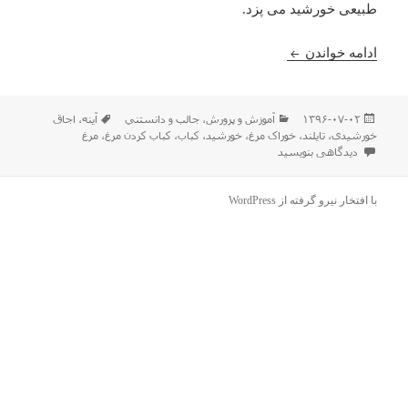
طبیعی خورشید می پزد.
کباب کردن مرغ با نور خورشید در تایلند
ادامه خواندن
ارسال
دسته‌ها
برچسب‌ها
۱۳۹۶-۰۷-۰۲
آموزش و پرورش
،
جالب و دانستني
آینه
،
اجاق
شده
خورشیدی
،
تایلند
،
خوراک مرغ
،
خورشید
،
کباب
،
کباب کردن مرغ
،
مرغ
در
برای کباب کردن مرغ با نور خورشید در تایلند
دیدگاهی بنویسید
با افتخار نیرو گرفته از WordPress