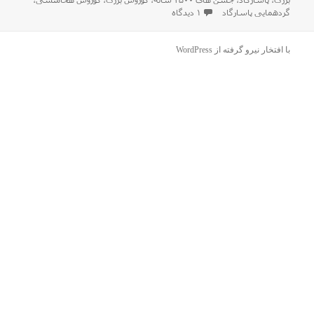
بزرگ
،
پاسارگاد
،
جشن های ۲۵۰۰ ساله
،
کوروش بزرگ
،
کوروش هخامنشی
،
در
برای آشنایی مختصر با کوروش بزرگ
گردهمایی پاسارگاد
۱ دیدگاه
با افتخار نیرو گرفته از WordPress