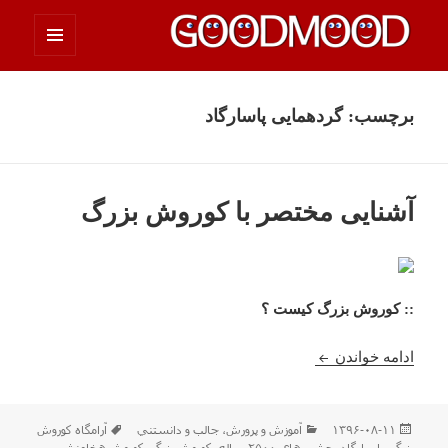
فهرست
چیزای خووب مووب
و
ابزارک‌ها
برچسب:
گردهمایی پاسارگاد
آشنایی مختصر با کوروش بزرگ
:: کوروش بزرگ کیست ؟‌
آشنایی مختصر با کوروش بزرگ
ادامه خواندن
ارسال
دسته‌ها
برچسب‌ها
۱۳۹۶-۰۸-۱۱
آموزش و پرورش
،
جالب و دانستني
آرامگاه کوروش
شده