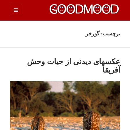
فهرست
چیزای خووب مووب
و
ابزارک‌ها
برچسب:
گورخر
عکسهای دیدنی از حیات وحش
آفریقا