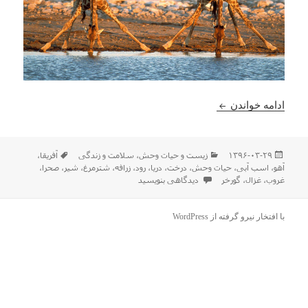
عکسهای دیدنی از حیات وحش آفریقا
ادامه خواندن
ارسال
دسته‌ها
برچسب‌ها
۱۳۹۶-۰۳-۲۹
زیست و حیات وحش
،
سلامت و زندگی
آفریقا
،
شده
آهو
،
اسب آبی
،
حیات وحش
،
درخت
،
دریا
،
رود
،
زرافه
،
شترمرغ
،
شیر
،
صحرا
،
در
برای عکسهای دیدنی از حیات وحش آفریقا
غروب
،
غزال
،
گورخر
دیدگاهی بنویسید
با افتخار نیرو گرفته از WordPress