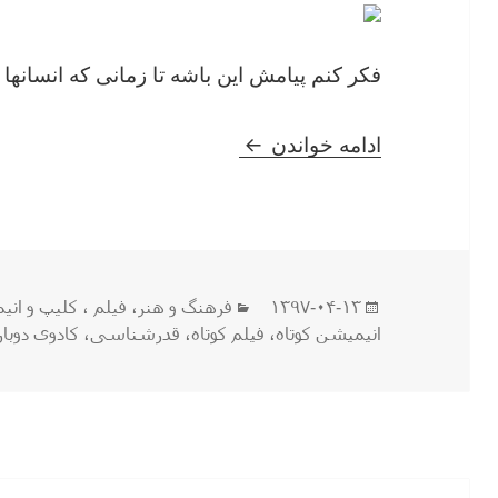
فکر کنم پیامش این باشه تا زمانی که انسانها
انیمیشن جالب و کوتاه کادوی دوب
ادامه خواندن
ارسال
دسته‌ها
۱۳۹۷-۰۴-۱۳
فرهنگ و هنر
،
فیلم ، كليپ و ان
شده
انیمیشن کوتاه
،
فیلم کوتاه
،
قدرشناسی
،
کادوی دوبار
در