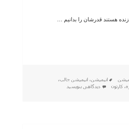
 زنده هستند قدرشان را بدانیم …
اره !
برچسب‌ها
یمیشن
انیمیشن
،
انیمیشن جالب
،
برای انیمیشن جالب و کوتاه کادوی دوباره !
ه
،
کارتون
دیدگاهی بنویسید