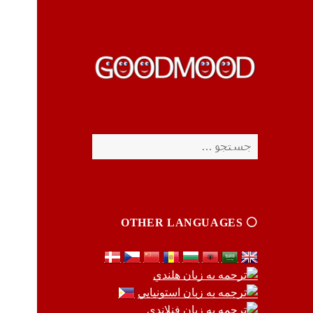
چیزای خووب مووب
چیزای خووب مووب
جستجو
برای:
⚪️ OTHER LANGUAGES