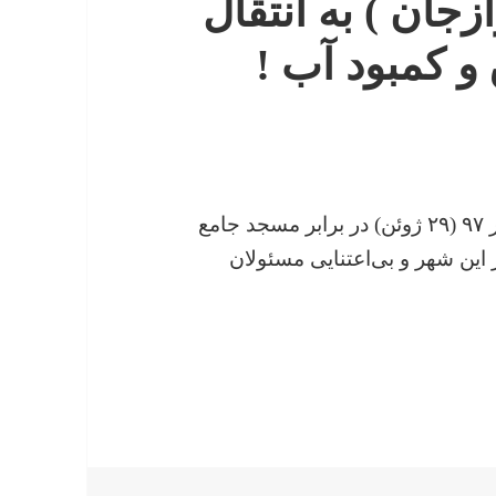
زجان ) به انتقال
و کمبود آب !
گروهی از شهروندان خرمشهر روز جمعه ۸ تیر ۹۷ (۲۹ ژوئن) در برابر مسجد جامع
این شهر و بی‌اعتنایی مسئولان
 ( آبادان و خرمشهر و برازجان ) به انتقال آب آشامیدنی ب