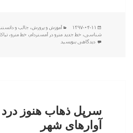
ارسال
دسته‌ها
۱۳۹۷-۰۴-۱۱
آموزش و پرورش
،
جالب و دانستن
شده
شناسی
،
خط جدید مترو در آمستردام
،
خط مترو
،
نیاک
در
برای سفر به اعماق زمین ! مشاهده ی اشیاء و و سا
دیدگاهی بنویسید
سرپل ذهاب هنوز درد دا
آوارهای شهر