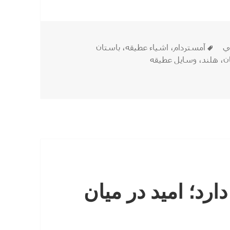
برچسب‌ها
ي
آمستردام
،
اشیاء عطیقه
،
باستان
ان
،
هلند
،
وسایل عطیقه
یل نیاکانمان !
رد؛ امید در میان