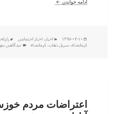
سرپل ذهاب هنوز درد دارد؛ امید
ادامه خواندن
ارسال
دسته‌ها
برچسب
۱۳۹۷-۰۴-۱۰
اخبار
،
اخبار اجتماعی
زلزله
،
شده
برای سرپل ذها
کرمانشاه
،
سرپل ذهاب
،
کرمانشاه
دیدگاهی بنو
در
اعتراضات مردم خوزست