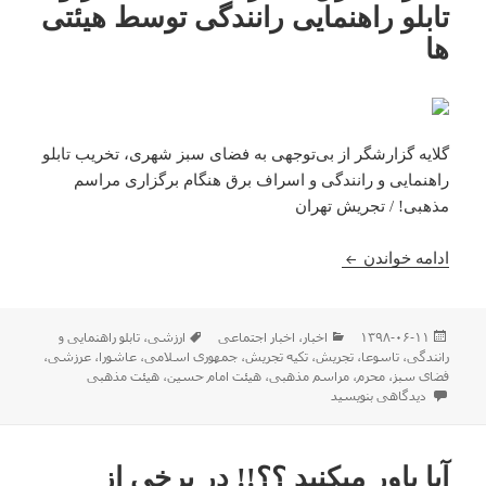
تابلو راهنمایی رانندگی توسط هیئتی
ها
گلایه گزارشگر از بی‌توجهی به فضای سبز شهری، تخریب تابلو
راهنمایی و رانندگی و اسراف برق هنگام برگزاری مراسم
مذهبی! / تجریش تهران
اسراف برق ، تخریب فضای سبز و تابلو راهنمایی رانن
ادامه خواندن
ارسال
دسته‌ها
برچسب‌ها
۱۳۹۸-۰۶-۱۱
اخبار
،
اخبار اجتماعی
ارزشی
،
تابلو راهنمایی و
شده
رانندگی
،
تاسوعا
،
تجریش
،
تکیه تجریش
،
جمهوری اسلامی
،
عاشورا
،
عرزشی
،
در
فضای سبز
،
محرم
،
مراسم مذهبی
،
هیئت امام حسین
،
هیئت مذهبی
برای اسراف برق ، تخریب فضای سبز و تابلو راهنمایی رانندگی توسط هیئتی ها
دیدگاهی بنویسید
آیا باور میکنید ؟؟!! در برخی از