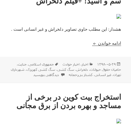
سم و اسید! +فیلم‌ دلخراش
هشدار: این مطلب حاوی تصاویر دلخراش و غیر انسانی است .
کشتار بی‌رحمانه سگ‌ها با تزریق سم و اسید! +فیلم‌ د
ادامه خواندن
ارسال
دسته‌ها
برچسب‌ها
۱۳۹۸-۰۵-۲۹
اخبار
،
اخبار حوادث
جمهوری اسلامی
،
جنایت
،
شده
حامیان حقوق حیوانات
،
دلخراش
،
سگ کشی
،
سگ کشی کهریزک
،
شهرداری
در
برای کشتار بی‌رحمانه سگ‌ها با تزریق سم 
تهران
،
غیر انسانی
،
کشتار بی‌رحمانه
دیدگاهی بنویسید
استخراج بیت کوین در برخی از
مساجد و بهره بردن از برق مجانی