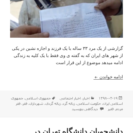
گزارشی از یک مرد ۳۳ ساله با یک فرزند و اجازه نشین در یکی
از شهر های ایران که به گفته ی وی فقط با یک کلیه به زندگی
ادامه میدهد موضوع از این قرار است
فقر و زباله‌گردی و تحمل نکردن یک ارگان حکومتی در 
ادامه خواندن
ارسال
دسته‌ها
برچسب‌ها
۱۳۹۸-۰۳-۱۹
اخبار
،
اخبار اجتماعی
جمهوری اسلامی
،
جمهوری
شده
اسلامی ایران
،
حکومت اسلامی
،
زباله گرد
،
زباله گردی
،
شهرداری
،
فقر
،
فقر
در
برای فقر و زباله‌گردی و تحمل نکردن یک ارگان حکومتی در ج.ا به کسب 
مردم
،
فقیر
دیدگاهی بنویسید
دانشجویان دانشگاه تهران در