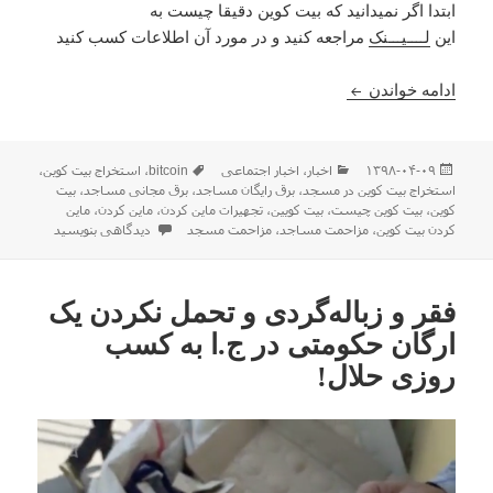
ابتدا اگر نمیدانید که بیت کوین دقیقا چیست به
این
لــــیـــنک
مراجعه کنید و در مورد آن اطلاعات کسب کنید
استخراج بیت کوین در برخی از مساجد و بهره بردن از 
ادامه خواندن
ارسال
دسته‌ها
برچسب‌ها
۱۳۹۸-۰۴-۰۹
اخبار
،
اخبار اجتماعی
bitcoin
،
استخراج بیت کوین
،
شده
استخراج بیت کوین در مسجد
،
برق رایگان مساجد
،
برق مجانی مساجد
،
بیت
در
کوین
،
بیت کوین چیست
،
بیت کویین
،
تجهیرات ماین کردن
،
ماین کردن
،
ماین
برای استخراج بیت کوین در بر
کردن بیت کوین
،
مزاحمت مساجد
،
مزاحمت مسجد
دیدگاهی بنویسید
فقر و زباله‌گردی و تحمل نکردن یک
ارگان حکومتی در ج.ا به کسب
روزی حلال!