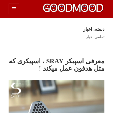
فهرست
چیزای خووب مووب
و
ابزارک‌ها
دسته:
اخبار
تمامی اخبار
معرفی اسپیکر SRAY ، اسپیکری که
مثل هدفون عمل میکند !