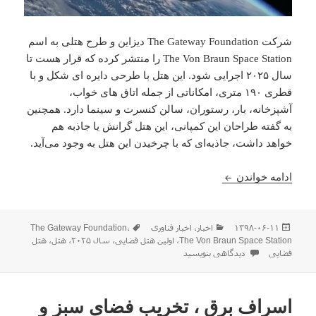
شرکت The Gateway Foundation دیزاین و طرح هتلی به اسم
The Von Braun Space Station را منتشر کرده که قرار هست تا
سال ۲۰۲۵ اجرایی شود. این هتل با طرحی دایره ای شکل و با
قطری ۱۹۰ متری، امکاناتی از جمله اتاق های خواب،
آشپزخانه، بار، رستوران، سالن کنسرت و سینما دارد. همچنین
به گفته طراحان این کمپانی، این هتل گرانش یا جاذبه هم
خواهد داشت، جاذبه‌ای که با چرخیدن این هتل به وجود می‌آید.
ساخت اولین هتل فضایی تا سال ۲۰۲۵
ادامه خواندن
ارسال
دسته‌ها
برچسب‌ها
۱۳۹۸-۰۶-۱۱
اخبار
،
اخبار فناوری
،
The Gateway Foundation
شده
The Von Braun Space Station
،
اولین هتل فضایی
،
سال ۲۰۲۵
،
هتل
،
هتل
در
برای ساخت اولین هتل فضایی تا سال ۲۰۲۵
فضایی
دیدگاهی بنویسید
اسراف برق ، تخریب فضای سبز و