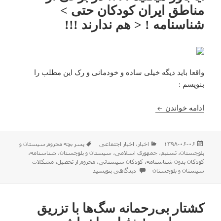
مناطق ایران کودکان حتی >
شناسنامه ! < هم ندارند !!!
واقعا باید دیگه خیلی ساده و خودمانی و رک این مطلب را
بنویسم :
آیا باور میکنید ؟؟!! در برخی از مناطق ایران کودکان حت
ادامه خواندن
ارسال
دسته‌ها
برچسب‌ها
۱۳۹۸-۰۶-۰۶
اخبار
،
اخبار اجتماعی
پسر بچه محروم سیستان و
شده
بلوچستان
،
تسنیم
،
جمهوری اسلامی
،
سیستان و بلوچستان
،
شناسنامه
،
در
کودکان بدون شناسنامه
،
کودکان سیستانی
،
محروم از تحصیل
،
مشکلات
برای آیا باور میکنید ؟؟!! در برخی از مناطق ایران کودکان حت
سیستان و بلوچستان
دیدگاهی بنویسید
کشتار بی‌رحمانه سگ‌ها با تزریق