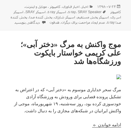
ارسال
دسته‌ها
۱۳۹۸-۰۷-۲۴
اخبار
،
اخبار فناوری
،
كامپيوتر ، موبایل و اينترنت
،
شده
برچسب‌ها
کامپیوتر
SRAY Speaker
،
s ray
،
اسپیکر s ray
،
اسپیکر SRAY
،
اسپیکر
در
اس ری
،
اسپیکر پخش مستقیم
،
اسپیکر شارژی
،
پخش کننده صدا
،
پخش کننده
برای معرفی اسپیکر SRAY ، اسپیکری که مثل هدفون عمل میکند !
صدا s ray
،
عدم ایجاد مزاحمت برای دیگران
،
هدفون
دیدگاهی بنویسید
موج واکنش‌ به مرگ «دختر آبی»؛
علی کریمی خواستار بایکوت
ورزشگاه‌ها شد
مرگ سحر خدایاری موسوم به «دختر آبی» که در اعتراض به
تشکیل پرونده قضایی برای ورودش به ورزشگاه آزادی
خودسوزی کرده بود، روز سه‌شنبه، ۱۹ شهریورماه، موجی از
واکنش‌ ایرانیان در شبکه‌های مجازی را به دنبال داشت.
موج واکنش‌ به مرگ «دختر آبی»؛ علی کریمی خواستار 
ادامه خواندن