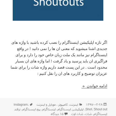
اگر تازه اپلیکیشن اینستاگرام را نصب کرده باشید با واژه های
جدیدی اشنا میشوید که معنی ان ها را نمی دانید ! در واقع
اینستاگرام نیز مانند یک ملت زبان خاص خود را دارد و برای
فراگیری ان باید پرسید و یاد گرفت ! اما واژه های ان بسیار
محدود است . در این پست قصد داریم واژه شات را برای شما
عزیزان توضیح و کاربرد های ان را نقل کنیم :
معنی شات در اینستاگرام چیست ؟ چگونه شات کنیم ؟
ادامه خواندن
ارسال
دسته‌ها
برچسب‌ها
۱۳۹۷-۰۳-۲۸
اينترنت
،
كامپيوتر ، موبایل و اينترنت
،
instagram
شده
Shout out
،
Shot
،
اپلیکیشن اینستاگرام
،
اینستاگرام
،
پیج اینستاگرام
،
ترفند
در
برای معنی شات در اینستاگرام چیست ؟ 
اینستاگرام
،
شات
،
شات اوت
۱۵ دیدگاه