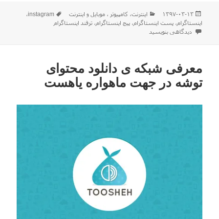
ارسال
دسته‌ها
برچسب‌ها
۱۳۹۷-۰۳-۱۳
اينترنت
،
كامپيوتر ، موبایل و اينترنت
instagram
،
شده
اینستاگرام
،
پست اینستاگرام
،
پیج اینستاگرام
،
ترفند اینستاگرام
در
برای معیار نمایش پست ها در اینستاگرام چیست؟
دیدگاهی بنویسید
معرفی شبکه ی دانلود محتوای
توشه در جهت ماهواره یاهست