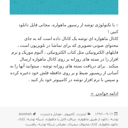
:: با تکنولوژی توشه از رسیور ماهواره، مجانی فایل دانلود
کنین !
کانال ماهواره ای توشه یک کانال داده است که به جای
محتوای صوتی-تصویری که برای تماشا در تلویزیون است ،
فایلهای الکترونیکی مثل کتاب الکترونیکی ، آلبوم موزیک و نرم
افزار را در بسته های روزانه بر روی کانال ماهواره ارسال
میکند . برای دریافت بسته های روزانه توشه ، میتوانید آنها را به
آسانی از ریسیور ضبط و بر روی حافظه فلش خود ذخیره کرده
و سپس با نرم افزار توشه در کامپیوتر خود باز کنید .
معرفی شبکه ی دانلود محتوای توشه در جهت ماهواره
ادامه خواندن
ارسال
دسته‌ها
برچسب‌ها
۱۳۹۶-۰۹-۱۲
اينترنت
،
كامپيوتر ، موبایل و اينترنت
toosheh
،
شده
توشه
،
دانلود از طریق ماهواره
،
دریافت فایل با ماهواره
،
شبکه توشه
،
کانال
در
دانلود ماهواره
،
کانال محتوای دیجیتال
،
معرفی شبکه توشه
،
یاهست