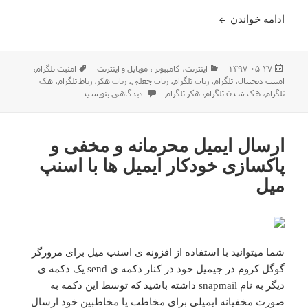
مراقب اکانت تلگرام خود باشید! ربات های جعلی ممکن
ادامه خواندن
ارسال
دسته‌ها
برچسب‌ها
۱۳۹۷-۰۵-۲۷
اينترنت
،
كامپيوتر ، موبایل و اينترنت
امنیت تلگرام
،
شده
امنیت دیجیتال
،
تلگرام
،
ربات تلگرام
،
ربات جعلی
،
ربات هکر
،
رباط تلگرام
،
هک
در
برای مراقب اکانت تلگرام خود باشید! ربات
تلگرام
،
هک شدن تلگرام
،
هکر تلگرام
دیدگاهی بنویسید
ارسال ایمیل محرمانه و مخفی و
پاکسازی خودکار ایمیل ها با اسنپ
میل
شما میتوانید با استفاده از افزونه ی اسنپ میل برای مرورگر
گوگل کروم در جیمیل خود در کنار دکمه ی send یک دکمه ی
دیگر به نام snapmail داشته باشید که توسط این دکمه به
صورت مخفیانه ایمیلی برای مخاطب یا مخاطبین خود ارسال