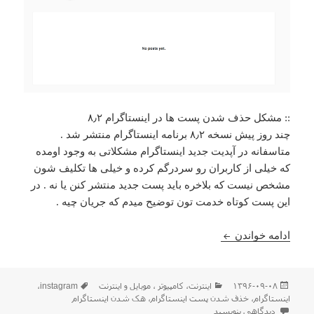
:: مشکل حذف شدن پست ها در اینستاگرام ۸٫۲
چند روز پیش نسخه ۸٫۲ برنامه اینستاگرام منتشر شد .
متاسفانه در آپدیت جدید اینستاگرام مشکلاتی به وجود اومده
که خیلی از کاربران رو سردرگم کرده و خیلی ها تکلیف شون
مشخص نیست که بلاخره باید پست جدید منتشر کنن یا نه . در
این پست کوتاه خدمت تون توضیح میدم که جریان چیه .
بعضی و یا تمام پست های اینستاگرام من خود به خود 
ادامه خواندن
ارسال
دسته‌ها
برچسب‌ها
۱۳۹۶-۰۹-۰۸
اينترنت
،
كامپيوتر ، موبایل و اينترنت
instagram
،
شده
اینستاگرام
،
خذف شدن پست اینستاگرام
،
هک شدن اینستاگرام
در
برای بعضی و یا تمام پست های اینستاگرام من خود به خود حذف شده !!!
دیدگاهی بنویسید