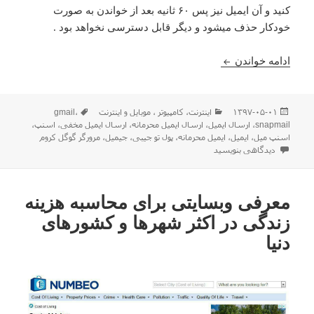
کنید و آن ایمیل نیز پس ۶۰ ثانیه بعد از خواندن به صورت
خودکار حذف میشود و دیگر قابل دسترسی نخواهد بود .
ارسال ایمیل محرمانه و مخفی و پاکسازی خودکار ایمیل
ادامه خواندن
ارسال
دسته‌ها
برچسب‌ها
۱۳۹۷-۰۵-۰۱
اينترنت
،
كامپيوتر ، موبایل و اينترنت
،
gmail
شده
snapmail
،
ارسال ایمیل
،
ارسال ایمیل محرمانه
،
ارسال ایمیل مخفی
،
اسنپ
،
در
اسنپ میل
،
ایمیل
،
ایمیل محرمانه
،
پول تو جیبی
،
جیمیل
،
مرورگر گوگل کروم
برای ارسال ایمیل محرمانه و مخفی و پاکسازی خودکار ایمیل ها با اسنپ میل
دیدگاهی بنویسید
معرفی وبسایتی برای محاسبه هزینه
زندگی در اکثر شهرها و کشورهای
دنیا