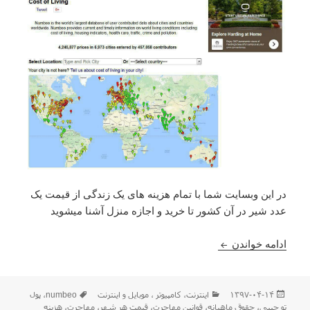
در این وبسایت شما با تمام هزینه های یک زندگی از قیمت یک
عدد شیر در آن کشور تا خرید و اجازه منزل آشنا میشوید
معرفی وبسایتی برای محاسبه هزینه زندگی در اکثر شهر
ادامه خواندن
ارسال
دسته‌ها
برچسب‌ها
۱۳۹۷-۰۴-۱۴
اينترنت
،
كامپيوتر ، موبایل و اينترنت
numbeo
،
پول
شده
تو جیبی
،
حقوق ماهیانه
،
قوانین مهاجرت
،
قیمت هر شهر
،
مهاجرت
،
هزینه