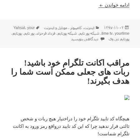
معرفی شبکه ی تلویزیونی به مدیریت خود شما !! یورتا
ادامه خواندن
ارسال
دسته‌ها
برچسب‌ها
۱۳۹۷-۱۱-۰۲
اينترنت
،
كامپيوتر ، موبایل و اينترنت
your
،
Yahsat
شده
yourtime
،
time tv
،
شبکه یور تایم
،
شبکه یورتایم
،
فرداد فرحزاد
،
یور تایم
،
یورتایم
،
در
برای معرفی شبکه ی تلویزیونی به مدیریت خود شما !! یورتایم تی و
یورتایم تی وی
دیدگاهی بنویسید
مراقب اکانت تلگرام خود باشید!
ربات های جعلی ممکن است شما را
هدف بگیرند!
هیچگاه کد تایید تلگرام خود را دراختیار هیچ ربات و شخص
ثالثی قرار ندهید چرا که این کد تایید درواقع رمز ورود به اکانت
تلگرام شماست!