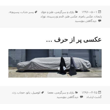
ارسال
دسته‌ها
برچسب‌ها
۱۳۹۶-۰۵-۰۱
بازی و سرگرمي
،
طنز و جوك
پسر جذاب
،
پسربچه
،
شده
زایمان
،
عکس بامزه
،
عکس طنز
،
قدم نو رسیده
،
نوزاد
در
برای قشنگ معلومه دهن قدم نو رسیده سرویسه (عکس طنز)
دیدگاهی بنویسید
عکسی پر از حرف …
ارسال
دسته‌ها
برچسب‌ها
۱۳۹۶-۰۴-۲۵
بازی و سرگرمي
،
معما
اتومبیل
،
بانو
،
حجاب
،
زن
،
شده
برای عکسی پر از حرف …
گشت ارشاد
دیدگاهی بنویسید
در