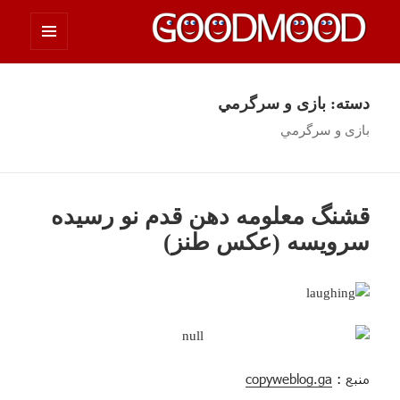
فهرست
چیزای خووب مووب
و
ابزارک‌ها
دسته:
بازی و سرگرمي
بازی و سرگرمي
قشنگ معلومه دهن قدم نو رسیده
سرویسه (عکس طنز)
منبع :
copyweblog.ga