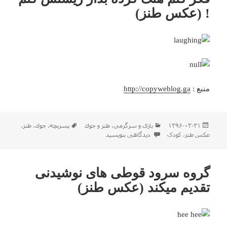
! (عکس طنز)
منبع :
http://copyweblog.ga
ارسال
دسته‌ها
برچسب‌ها
۱۳۹۶-۰۳-۳۱
بازی و سرگرمي
،
طنز و جوك
پسربچه
،
جوك
،
طنز
،
شده
برای فکر کنم هنگ کرده بذار ریستش کنم ! (عکس طنز)
عکس طنز
،
کودک
دیدگاهی بنویسید
در
گروه سرود قوطی های نوشیدنی
تقدیم میکند (عکس طنز)