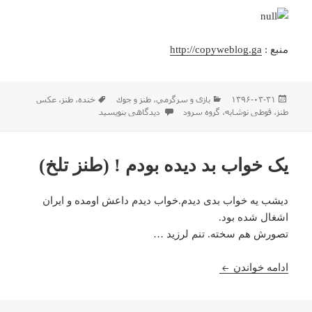
منبع :
http://copyweblog.ga
ارسال
دسته‌ها
برچسب‌ها
۱۳۹۶-۰۳-۳۱
بازی و سرگرمي
،
طنز و جوك
خنده
،
طنز
،
عکس
شده
برای گروه سرود قوطی های نوشیدنی تقدیم میک
طنز
،
قوطی نوشابه
،
گروه سرود
دیدگاهی بنویسید
در
یک خواب بد دیده بودم ! (طنز تلخ)
دیشب یه خواب بدی دیدم.خواب دیدم داعش اومده و ایران
اشغال شده بود.
تصورش هم سخته. تنم لرزید …
یک خواب بد دیده بودم ! (طنز تلخ)
ادامه خواندن