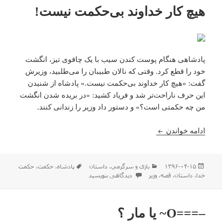
هیچ کار خداوند بی‌حکمت نیست!
پادشاهی هنگام پوست کندن سیب با یک چاقوی تیز، انگشت
خود را قطع کرد. وقتی که نالان طبیبان را می‌طلبید، وزیرش
گفت: «هیچ کار خداوند بی‌حکمت نیست.» پادشاه از شنیدن
این حرف ناراحت‌تر شد و فریاد کشید: «در بریده شدن انگشت
من چه حکمتی است؟» و دستور داد وزیر را زندانی کنند.
هیچ کار خداوند بی‌حکمت نیست!
ادامه خواندن
ارسال
دسته‌ها
برچسب‌ها
۱۳۹۶-۰۴-۱۵
بازی و سرگرمي
،
داستان
پادشاه
،
حکمت
،
حکمت
شده
برای هیچ کار خداوند بی‌حکمت نیست!
خدا
،
داستان
،
قصه
،
وزیر
دیدگاهی بنویسید
در
–===O‍‍‍~ یا مار ؟