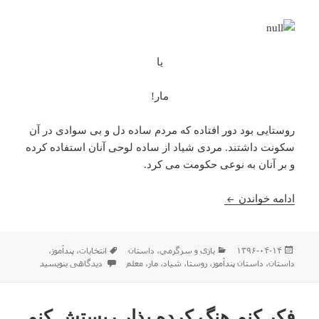
یا
مار!
روستایی بود دور افتاده که مردم ساده دل و بی سوادی در آن
سکونت داشتند. مردی شیاد از ساده لوحی آنان استفاده کرده
و بر آنان به نوعی حکومت می کرد.
–===O‍‍‍~ یا مار ؟
ادامه خواندن
ارسال
دسته‌ها
برچسب‌ها
۱۳۹۶-۰۴-۱۴
بازی و سرگرمي
،
داستان
انتخابات
،
پندآموز
،
شده
برای –===O‍‍‍~ یا مار ؟
داستان
،
داستان پندآموز
،
روستا
،
شياد
،
مار
،
معلم
دیدگاهی بنویسید
در
فکر کنم هنگ کرده بذار ریستش کنم