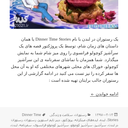
یک رستوران در لندن با نام Dinner Time Stories یا همان
داستان های زمان شام، توسط یک پروژکتور قصه های یک
سرآشپز کوچولو فرانسوی را روی میز شام شما به نمایش
میگذارد. شما همزمان با تماشای سفرنامه ی این سرآشپز
کوچولو، خوراک های محلی شهرهای مختلفی که او به آن محل
ها سفر کرده را نیز تست می کنید در ادامه گزارشی از این
رستوران جالب برایتان تهیه شده است :
در رستوران Dinner Time Stories با یک سرآشپز کوچولو فرانسوی هم سفر شوید !
ادامه خواندن
ارسال
دسته‌ها
برچسب‌ها
۱۳۹۷-۰۳-۱۳
رستوران
،
سلامت و زندگی
Dinner Time
شده
Stories
،
ایده
،
ایده‌های مبتکرانه
،
پروژکتور
،
دینر تایم استوریز
،
رستوران
،
رستوران
در
در لندن
،
سرآشپز
،
سرآشپز کوچولو
،
سرآشپز کوچولو فرانسوی
،
سفرنامه
،
لندن
،