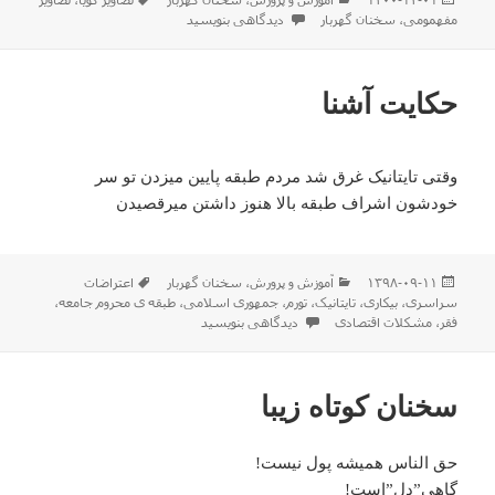
شده
برای تصاویر گویا و مفهومی
مفهمومی
،
سخنان گهربار
دیدگاهی بنویسید
در
حکایت آشنا
وقتی تایتانیک غرق شد مردم طبقه پایین میزدن تو سر
خودشون اشراف طبقه بالا هنوز داشتن میرقصیدن
ارسال
دسته‌ها
برچسب‌ها
۱۳۹۸-۰۹-۱۱
آموزش و پرورش
،
سخنان گهربار
اعتراضات
شده
سراسری
،
بیکاری
،
تایتانیک
،
تورم
،
جمهوری اسلامی
،
طبقه ی محروم جامعه
،
در
برای حکایت آشنا
فقر
،
مشکلات اقتصادی
دیدگاهی بنویسید
سخنان کوتاه زیبا
حق الناس همیشه پول نیست!
گاهی”دل”است!