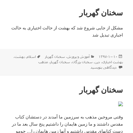
سخنان گهربار
مشکل از جایی شروع شد که بهشت از حالت اختیاری به حالت
اجباری تبدیل شد
ارسال
دسته‌ها
برچسب‌ها
۱۳۹۷-۱۰-۱۰
آموزش و پرورش
،
سخنان گهربار
اسلام
،
بهشت
،
شده
بهشت اجباری
،
دین
،
سخنان بزرگان
،
سخنان گهربار
،
مذهب
در
برای سخنان گهربار
دیدگاهی بنویسید
سخنان گهربار
وقتی مروجین مذهب به سرزمین ما آمدند در دستشان کتاب
مقدس داشتند و ما زمین هایمان را داشتیم پنج سال بعد ما در
دست کتابهای مقدس داشتیم و آنها زمین هایمان را… جومو