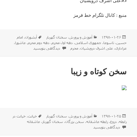
✍️علی اشرف درویشیان
منبع : کانال تلگرام خط قرمز
ارسال
دسته‌ها
برچسب‌ها
۱۳۹۸-۰۱-۲۶
آموزش و پرورش
،
سخنان گهربار
آبشوران
،
امام
شده
حسین
،
تاسوعا
،
جمهوری اسلامی
،
دهه اول محرم
،
دهه دوم محرم
،
عاشورا
،
در
برای همواره عزادار …
عزاداری
،
علی اشرف درویشیان
،
محرم
دیدگاهی بنویسید
سخن کوتاه و زیبا
ارسال
دسته‌ها
برچسب‌ها
۱۳۹۸-۰۱-۲۵
آموزش و پرورش
،
سخنان گهربار
خیانت
،
خیانت در
شده
رابطه
،
دروغ
،
رابطه عاشقانه
،
سخن بزرگان
،
سخنان گهربار
،
عاشقانه
در
برای سخن کوتاه و زیبا
دیدگاهی بنویسید