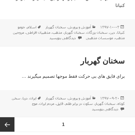
کنیاتا
ارسال
دسته‌ها
برچسب‌ها
۱۳۹۷-۱۰-۰۳
آموزش و پرورش
،
سخنان گهربار
اسلام
،
جومو
شده
کنیاتا
،
دین
،
سخنان بزرگان
،
سخنان گهربار
،
مذهب
،
مذهبیان افراطی
،
مروجین
در
برای سخنان گهربار
مذهب
،
موسسات مذهبی
دیدگاهی بنویسید
سخنان گهربار
برای قایق های بی حرکت فقط موجها تصمیم میگیرند …
ارسال
دسته‌ها
برچسب‌ها
۱۳۹۷-۰۹-۲۰
آموزش و پرورش
،
سخنان گهربار
ایران
،
دریا
،
سخن
شده
کوتاه
،
سخنان گهربار
،
سکوت در برابر ظلم
،
قایق
،
مردم ایران
،
موج
در
برای سخنان گهربار
دیدگاهی بنویسید
اهبری
برگه
1
وشته‌ها