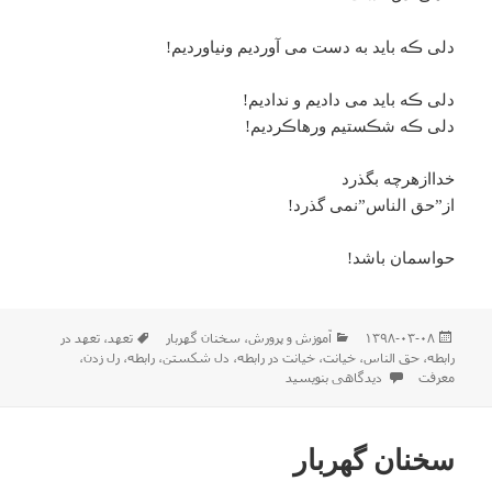
دلی ڪه باید به دست می آوردیم ونیاوردیم!
دلی ڪه باید می دادیم و ندادیم!
دلی ڪه شڪستیم ورهاڪردیم!
خداازهرچه بگذرد
از”حق الناس”نمی گذرد!
حواسمان باشد!
ارسال
دسته‌ها
برچسب‌ها
۱۳۹۸-۰۳-۰۸
آموزش و پرورش
،
سخنان گهربار
تعهد
،
تعهد در
شده
رابطه
،
حق الناس
،
خیانت
،
خیانت در رابطه
،
دل شکستن
،
رابطه
،
رل زدن
،
در
برای سخنان کوتاه زیبا
معرفت
دیدگاهی بنویسید
سخنان گهربار