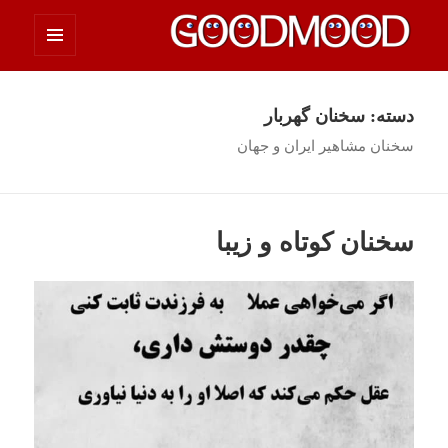
فهرست
چیزای خووب مووب
و
ابزارک‌ها
دسته:
سخنان گهربار
سخنان مشاهير ايران و جهان
سخنان کوتاه و زیبا