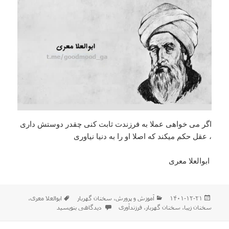
اگر می خواهی عملا به فرزندت ثابت کنی چقدر دوستش داری
، عقل حکم میکند که اصلا او را به دنیا نیاوری
ابوالعلا معری
ارسال
دسته‌ها
برچسب‌ها
۱۴۰۱-۱۲-۲۱
آموزش و پرورش
،
سخنان گهربار
ابوالعلا معری
،
شده
برای سخنان کوتاه و زیبا
سخنان زیبا
،
سخنان گهربار
،
فرزندآوری
دیدگاهی بنویسید
در