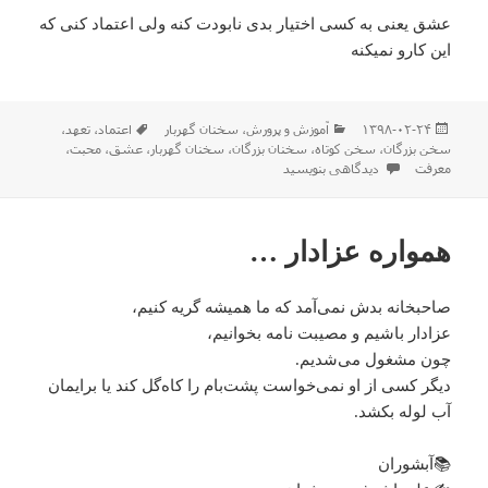
عشق یعنی به کسی اختیار بدی نابودت کنه ولی اعتماد کنی که
این کارو نمیکنه
ارسال
دسته‌ها
برچسب‌ها
۱۳۹۸-۰۲-۲۴
آموزش و پرورش
،
سخنان گهربار
اعتماد
،
تعهد
،
شده
سخن بزرگان
،
سخن کوتاه
،
سخنان بزرگان
،
سخنان گهربار
،
عشق
،
محبت
،
در
برای سخنان گهربار
معرفت
دیدگاهی بنویسید
همواره عزادار …
صاحبخانه بدش نمی‌آمد که ما همیشه گریه کنیم،
عزادار باشیم و مصیبت نامه بخوانیم،
چون مشغول می‌شدیم.
دیگر کسی از او نمی‌خواست پشت‌بام را کاه‌گل کند یا برایمان
آب لوله بکشد.
📚آبشوران