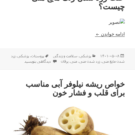
چیست؟
علت زرد شدن رنگ مایع منی چیست؟
ادامه خواندن
ارسال
دسته‌ها
برچسب‌ها
۱۴۰۱-۰۵-۰۸
پزشکی
،
سلامت و زندگی
پروستات
،
پزشکی
،
زرد
شده
برای علت زرد شدن رنگ مایع منی 
شدن مایع منی
،
زرد شدن منی
،
منی
،
یرقان
دیدگاهی بنویسید
در
خواص ریشه نیلوفر آبی مناسب
برای قلب و فشار خون