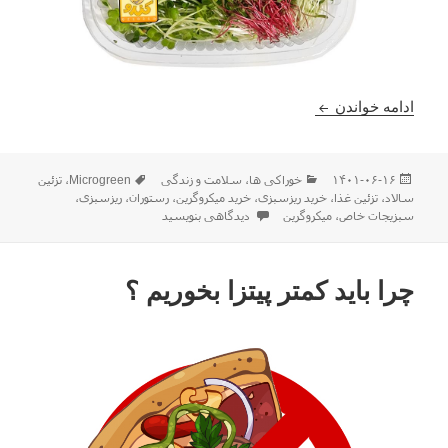
آشنایی با میکروگرین ریزسبزی
ادامه خواندن
ارسال
دسته‌ها
برچسب‌ها
۱۴۰۱-۰۶-۱۶
خوراکی ها
،
سلامت و زندگی
Microgreen
،
تزئین
شده
سالاد
،
تزئین غذا
،
خرید ریزسبزی
،
خرید میکروگرین
،
رستوران
،
ریزسبزی
،
در
برای آشنایی با میکروگرین ریزسبزی
سبزیجات خاص
،
میکروگرین
دیدگاهی بنویسید
چرا باید کمتر پیتزا بخوریم ؟‌