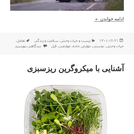
تعامل زیبا بین انسان و حیوان
ادامه خواندن
ارسال
دسته‌ها
برچسب‌ها
۱۴۰۱-۱۲-۲۱
زیست و حیات وحش
،
سلامت و زندگی
تعامل
،
شده
برای تعامل زیبا بین انسان و ح
حیات وحش
،
دوستی
،
عوارض جاده
،
عوارضی
،
فیل
دیدگاهی بنویسید
در
آشنایی با میکروگرین ریزسبزی