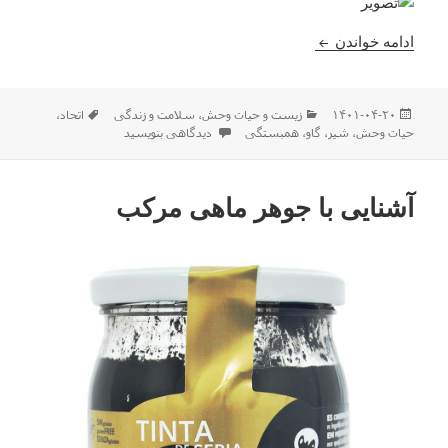
با همکاری و حمایت از یکدیگر حتى مى توان جلوى یک گ
ادامه خواندن
ارسال
دسته‌ها
برچسب‌ها
۱۴۰۱-۰۴-۲۰
زیست و حیات وحش
،
سلامت و زندگی
اتحاد
،
شده
برای با همکاری و حمایت از یکدیگر حتى مى ت
حیات وحش
،
شیر
،
گاو
،
همبستگی
دیدگاهی بنویسید
در
آشنایی با جوهر ماهی مرکب