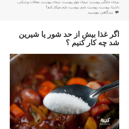
شده
درمان خانگی یبوست
،
درمان موثر یبوست
،
درمان یبوست
،
مقالات پزشکی
،
در
ناشتا
،
یبوست
،
یبوست دارم
،
یبوست دارم چیکار کنم؟
برای درمان ساده و خانگی یبوست (تست شده)
دیدگاهی بنویسید
اگر غذا بیش از حد شور یا شیرین
شد چه کار کنیم ؟