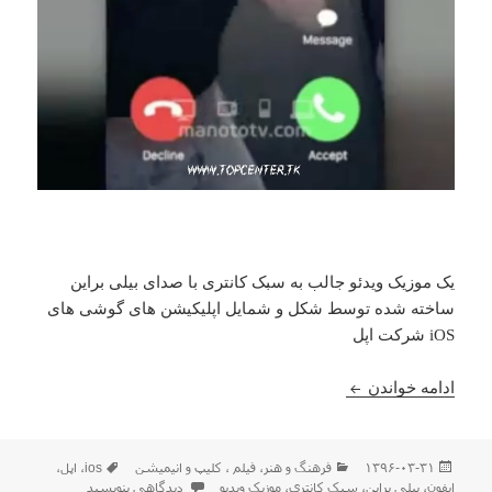
یک موزیک ویدئو جالب به سبک کانتری با صدای بیلی براین
ساخته شده توسط شکل و شمایل اپلیکیشن های گوشی های
iOS شرکت اپل
موزیک ویدیو عمودی با استایل گوشی ایفون
ادامه خواندن
ارسال
دسته‌ها
برچسب‌ها
۱۳۹۶-۰۳-۳۱
فرهنگ و هنر
،
فیلم ، كليپ و انیمیشن
ios
،
اپل
،
شده
برای موزیک ویدیو عمودی با استایل
ایفون
،
بیلی براین
،
سبک کانتری
،
موزیک ویدیو
دیدگاهی بنویسید