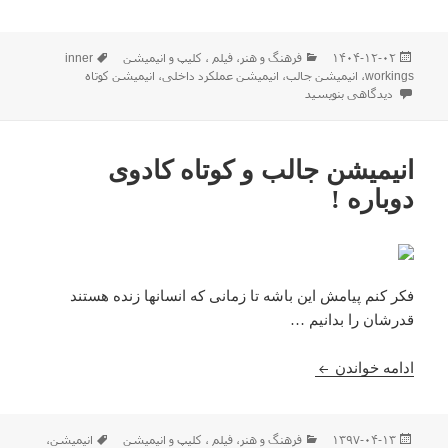
ارسال
دسته‌ها
برچسب‌ها
۱۴۰۴-۱۲-۰۲
فرهنگ و هنر
،
فیلم ، كليپ و انیمیشن
inner
شده
workings
،
انیمیشن جالب
،
انیمیشن عملکرد داخلی
،
انیمیشن کوتاه
در
برای انیمیشن عملکرد داخلی یا inner workings
دیدگاهی بنویسید
انیمیشن جالب و کوتاه کادوی
دوباره !
فکر کنم پیامش این باشه تا زمانی که انسانها زنده هستند
قدرشان را بدانیم …
انیمیشن جالب و کوتاه کادوی دوباره !
ادامه خواندن
ارسال
دسته‌ها
برچسب‌ها
۱۳۹۷-۰۴-۱۳
فرهنگ و هنر
،
فیلم ، كليپ و انیمیشن
انیمیشن
،