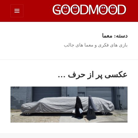
فهرست
چیزای خووب مووب
و
ابزارک‌ها
دسته:
معما
بازی های فکری و معما های جالب
عکسی پر از حرف …