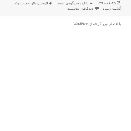
ارسال
دسته‌ها
برچسب‌ها
۱۳۹۶-۰۴-۲۵
بازی و سرگرمي
،
معما
اتومبیل
،
بانو
،
حجاب
،
زن
،
شده
برای عکسی پر از حرف …
گشت ارشاد
دیدگاهی بنویسید
در
با افتخار نیرو گرفته از WordPress