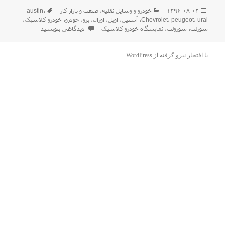
ارسال
دسته‌ها
برچسب‌ها
۱۳۹۶-۰۸-۰۲
خودرو و وسایل نقلیه
،
صنعت و بازار كار
،
austin
شده
ural
،
peugeot
،
Chevrolet
،
آستین
،
اوپل
،
اورال
،
پژو
،
خودرو
،
خودرو کلاسیک
،
در
برای گزارش تصویری اختصاصی از نم
شورلت
،
شورولت
،
نمایشگاه خودرو کلاسیک
دیدگاهی بنویسید
با افتخار نیرو گرفته از WordPress