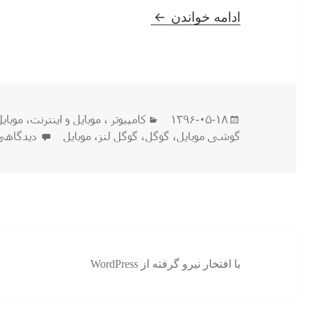
«گوگل لنز» دوربین گوشی اندروی
ادامه خواندن
ارسال
دسته‌ها
۱۳۹۶-۰۵-۱۸
كامپيوتر ، موبایل و اينترنت
،
موبای
شده
برای «گو
گوشی موبایل
،
گوگل
،
گوگل لنز
،
موبایل
دیدگاهی
در
با افتخار نیرو گرفته از WordPress