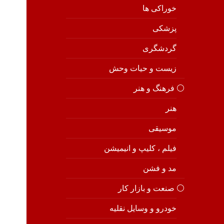
خوراکی ها
پزشکی
گردشگری
زیست و حیات وحش
⚪️ فرهنگ و هنر
هنر
موسیقی
فیلم ، کلیپ و انیمیشن
مد و فشن
⚪️ صنعت و بازار کار
خودرو و وسایل نقلیه