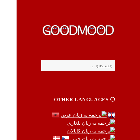
چیزای خووب مووب
چیزای خووب مووب
جستجو
برای:
⚪️ OTHER LANGUAGES