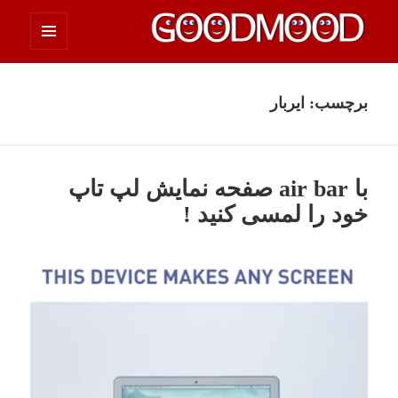
فهرست
چیزای خووب مووب
و
ابزارک‌ها
برچسب:
ایربار
با air bar صفحه نمایش لپ تاپ
خود را لمسی کنید !