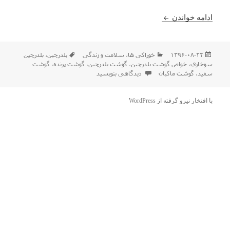
آشنایی مختصر با خواص گوشت بلدرچین
ادامه خواندن
ارسال
دسته‌ها
برچسب‌ها
۱۳۹۶-۰۸-۲۲
خوراکی ها
،
سلامت و زندگی
بلدرچین
،
بلدرچین
شده
سوخاری
،
خواص گوشت بلدرچین
،
گوشت بلدرچین
،
گوشت پرنده
،
گوشت
در
برای آشنایی مختصر با خواص گوشت بلدرچین
سفید
،
گوشت ماکیان
دیدگاهی بنویسید
با افتخار نیرو گرفته از WordPress