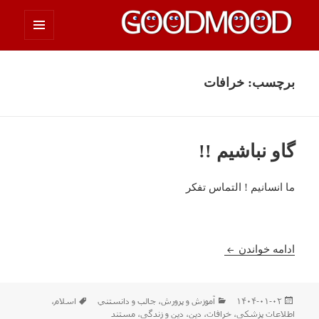
فهرست
چیزای خووب مووب
و
ابزارک‌ها
برچسب:
خرافات
گاو نباشیم !!
ما انسانیم ! التماس تفکر
گاو نباشیم !!
ادامه خواندن
ارسال
دسته‌ها
برچسب‌ها
۱۴۰۴-۰۱-۰۲
آموزش و پرورش
،
جالب و دانستني
اسلام
،
شده
اطلاعات پزشکی
،
خرافات
،
دین
،
دین و زندگی
،
مستند