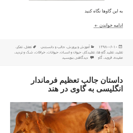
به این گاوها نگاه کنید
تقلید گاو ها از یکدیگر
ادامه خواندن
ارسال
دسته‌ها
برچسب‌ها
۱۳۹۸-۰۶-۱۰
آموزش و پرورش
،
جالب و دانستني
تعقل
،
تفکر
،
شده
تقلید
،
تقلید گاو ها
،
تقلیدکار
،
حیوان و انسان
،
حیوانات
،
خرافات
،
شک و تردید
،
در
برای تقلید گاو ها از یکدیگر
عقیده
،
فروید
،
گاو
دیدگاهی بنویسید
داستان جالب تعظیم فرماندار
انگلیسی به گاوی در هند