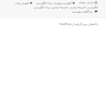
ارسال
دسته‌ها
برچسب‌ها
۱۳۹۶-۰۷-۲۲
آموزش و پرورش
،
زبان انگلیسی
آموزش زبان
،
شده
انگلیسی
،
خسته نباشی
،
خسته نباشید
،
زبان انگلیسی
در
برای ” خسته نباشید ” به انگلیسی چی میشه ؟‌
دیدگاهی بنویسید
با افتخار نیرو گرفته از WordPress