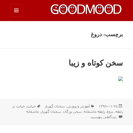
فهرست
چیزای خووب مووب
و
ابزارک‌ها
برچسب:
دروغ
سخن کوتاه و زیبا
ارسال
دسته‌ها
برچسب‌ها
۱۳۹۸-۰۱-۲۵
آموزش و پرورش
،
سخنان گهربار
خیانت
،
خیانت در
شده
رابطه
،
دروغ
،
رابطه عاشقانه
،
سخن بزرگان
،
سخنان گهربار
،
عاشقانه
در
برای سخن کوتاه و زیبا
دیدگاهی بنویسید