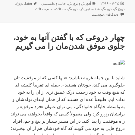
ارسال
دسته‌ها
برچسب‌ها
۱۳۹۶-۰۷-۲۵
آموزش و پرورش
،
جالب و دانستني
laier
،
دروغ
،
شده
دروغ گو
،
دروغگو
،
شناسایی فرد دروغگو
،
صداقت
،
عدم صداقت
در
برای ۸ راه ساده برای شناسایی فرد دروغگو
دیدگاهی بنویسید
چهار دروغی که با گفتن آنها به خود،
جلوی موفق شدن‌مان را می گیریم
شاید با این جمله غریبه نباشید: «تنها کسی که از موفقیت تان
جلوگیری می کند، خودتان هستید». جمله ای تقریباً کلیشه ای
که هیچ وقت به خود زحمت درک عمیق تری از آن را به خود
نداده ایم. طبیعتاً عده ای هستند که از همان ابتدای تولدشان و
به واسطه جایگاه خانوادگی، می توان عنوان «فرد موفق» را
برایشان رزرو کرد ولی معمولاً کسی که واقعاً بخواهد، می تواند
راه موفقیت را پیدا کند. در این مسیر بسیار پر پیچ و خم، افراد
دروغ هایی به خود می گویند که گاه خودشان هم از آن بیخبرند؛