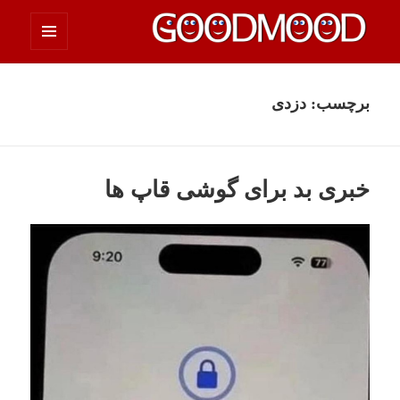
فهرست
چیزای خووب مووب
و
ابزارک‌ها
برچسب:
دزدی
خبری بد برای گوشی قاپ ها