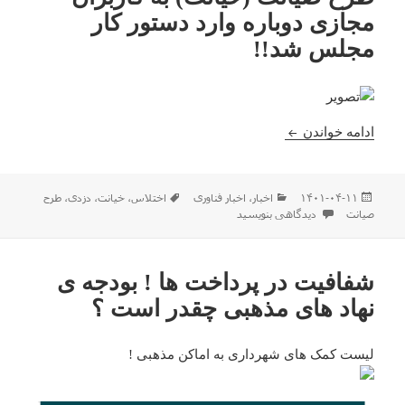
مجازی دوباره وارد دستور کار
مجلس شد!!
طرح صیانت (خیانت) به کاربران مجازی دوباره وارد د
ادامه خواندن
ارسال
دسته‌ها
برچسب‌ها
۱۴۰۱-۰۴-۱۱
اخبار
،
اخبار فناوری
اختلاس
،
خیانت
،
دزدی
،
طرح
شده
برای طرح صیانت (خیانت) به کاربران مجازی دوباره وارد دستور کار مجلس ش
صیانت
دیدگاهی بنویسید
در
شفافیت در پرداخت ها ! بودجه ی
نهاد های مذهبی چقدر است ؟‌
لیست کمک های شهرداری به اماکن مذهبی !