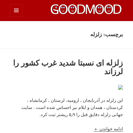
فهرست
چیزای خووب مووب
و
ابزارک‌ها
برچسب:
زلزله
زلزله ای نسبتا شدید غرب کشور را
لرزاند
این زلزله در آذربایجان ، ارومیه، لرستان ، کرمانشاه ،
کردستان ، همدان و ایلام نیز احساس شده است‌ . سایت
جهانی زلزله دقایق قبل را ۵٫۹ ریشتر ثبت کرد.
زلزله ای نسبتا شدید غرب کشور را لرزاند
ادامه خواندن