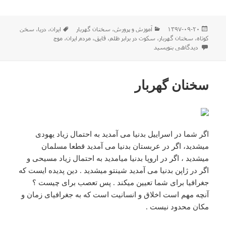
ارسال
دسته‌ها
برچسب‌ها
۱۳۹۷-۰۹-۲۰
آموزش و پرورش
،
سخنان گهربار
ایران
،
دریا
،
سخن
شده
کوتاه
،
سخنان گهربار
،
سکوت در برابر ظلم
،
قایق
،
مردم ایران
،
موج
در
برای سخنان گهربار
دیدگاهی بنویسید
سخنان گهربار
اگر شما در اسراییل بدنیا می آمدید به احتمال زیاد یهودی
میشدید، اگر در عربستان بدنیا می آمدید قطعا مسلمان
میشدید ، اگر در اروپا بدنیا میامدید به احتمال زیاد مسیحی و
اگر در ژاپن بدنیا می آمدید شینتو میشدید . دین پدیده ایست که
جغرافیا برای شما تعیین میکند . پس تعصب برای چیست ؟‌
آنچه مهم است اخلاق و انسانیت است که به جغرافیای زمان و
مکان محدود نیست .