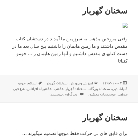
سخنان گهربار
وقتی مروجین مذهب به سرزمین ما آمدند در دستشان کتاب
مقدس داشتند و ما زمین هایمان را داشتیم پنج سال بعد ما در
دست کتابهای مقدس داشتیم و آنها زمین هایمان را… جومو
کنیاتا
ارسال
دسته‌ها
برچسب‌ها
۱۳۹۷-۱۰-۰۳
آموزش و پرورش
،
سخنان گهربار
اسلام
،
جومو
شده
کنیاتا
،
دین
،
سخنان بزرگان
،
سخنان گهربار
،
مذهب
،
مذهبیان افراطی
،
مروجین
در
برای سخنان گهربار
مذهب
،
موسسات مذهبی
دیدگاهی بنویسید
سخنان گهربار
برای قایق های بی حرکت فقط موجها تصمیم میگیرند …