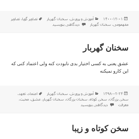
ارسال
دسته‌ها
برچسب‌ها
۱۴۰۰-۱۲-۰۱
آموزش و پرورش
،
سخنان گهربار
تصاویر گویا
،
تصاویر
شده
برای تصاویر گویا و مفهومی
مفهمومی
،
سخنان گهربار
دیدگاهی بنویسید
در
سخنان گهربار
عشق یعنی به کسی اختیار بدی نابودت کنه ولی اعتماد کنی که
این کارو نمیکنه
ارسال
دسته‌ها
برچسب‌ها
۱۳۹۸-۰۲-۲۴
آموزش و پرورش
،
سخنان گهربار
اعتماد
،
تعهد
،
شده
سخن بزرگان
،
سخن کوتاه
،
سخنان بزرگان
،
سخنان گهربار
،
عشق
،
محبت
،
در
برای سخنان گهربار
معرفت
دیدگاهی بنویسید
سخن کوتاه و زیبا