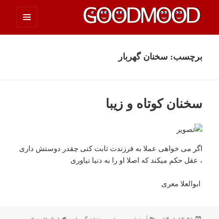
فهرست
چیزای خووب مووب
و
ابزارک‌ها
برچسب:
سخنان گهربار
سخنان کوتاه و زیبا
اگر می خواهی عملا به فرزندت ثابت کنی چقدر دوستش داری
، عقل حکم میکند که اصلا او را به دنیا نیاوری
ابوالعلا معری
ارسال
دسته‌ها
برچسب‌ها