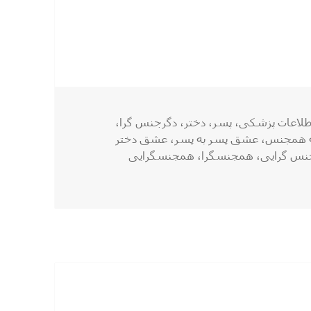
رچسب‌ها
طلاعات پزشکی
،
پسر
،
دختر
،
دگرجنس گرا
،
 همجنس
،
عشق پسر به پسر
،
عشق دختر
س گرایی
،
همجنسگرا
،
همجنسگرایی