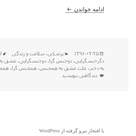
همه چیز درباره گرایشات جنسی
ادامه خواندن
ارسال
دسته‌ها
ب
۱۳۹۶-۰۳-۲۵
پزشکی
،
سلامت و زندگی
ا
شده
دگرجنسگرایی
،
دوجنس گرا
،
دوجنسگرایی
،
عشق به
در
به دختر
،
علت عشق به همجنس
،
همجنس گرا
،
همجن
برای همه چیز درباره گرایشات جنسی
دیدگاهی بنویسید
با افتخار نیرو گرفته از WordPress