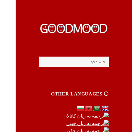
چیزای خووب مووب
چیزای خووب مووب
جستجو
برای:
⚪️ OTHER LANGUAGES