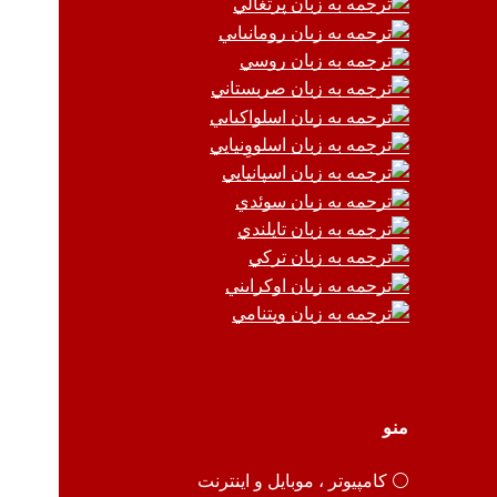
منو
⚪️ کامپیوتر ، موبایل و اینترنت