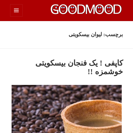
فهرست
چیزای خووب مووب
و
ابزارک‌ها
برچسب:
لیوان بیسکویتی
کاپفی ! یک فنجان بیسکویتی
خوشمزه !!