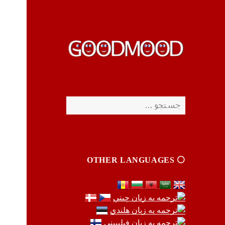
چیزای خووب مووب
چیزای خووب مووب
جستجو
برای:
⚪️ OTHER LANGUAGES