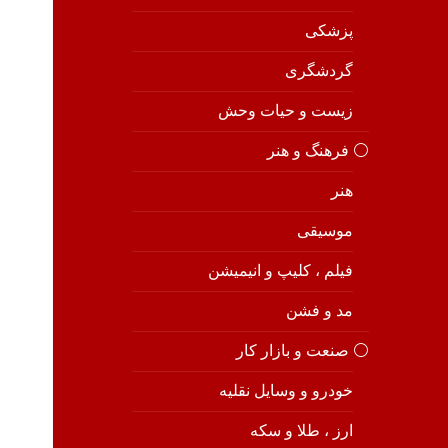
پزشکی
گردشگری
زیست و حیات وحش
⚪️ فرهنگ و هنر
هنر
موسیقی
فیلم ، کلیپ و انیمیشن
مد و فشن
⚪️ صنعت و بازار کار
خودرو و وسایل نقلیه
ارز ، طلا و سکه