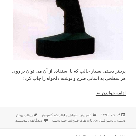
پرینتر دستی بسیار جالب که با استفاده از آن می توان بر روی
هر سطحی به آسانی طرح و نوشته دلخواه را چاپ کرد!
معرفی یک پرینتر دستی جالب ، چاب بر روی اجسام
ادامه خواندن
ارسال
دسته‌ها
برچسب‌ها
۱۳۹۶-۰۵-۱۴
كامپيوتر ، موبایل و اينترنت
،
کامپیوتر
پرینتر
،
پرینتر
شده
برای معرفی یک پرینتر دستی 
دستی
،
پرینتر لیبل زن
،
تازه های فناوری
،
جت پرینت
دیدگاهی بنویسید
در