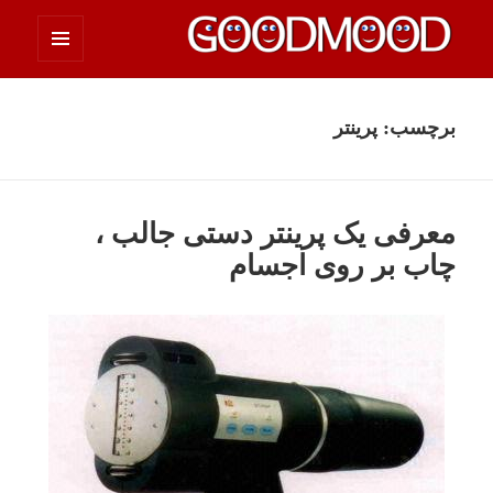
فهرست
چیزای خووب مووب
و
ابزارک‌ها
برچسب:
پرینتر
معرفی یک پرینتر دستی جالب ،
چاب بر روی اجسام