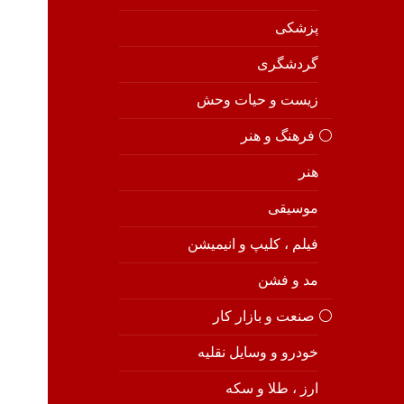
پزشکی
گردشگری
زیست و حیات وحش
⚪️ فرهنگ و هنر
هنر
موسیقی
فیلم ، کلیپ و انیمیشن
مد و فشن
⚪️ صنعت و بازار کار
خودرو و وسایل نقلیه
ارز ، طلا و سکه