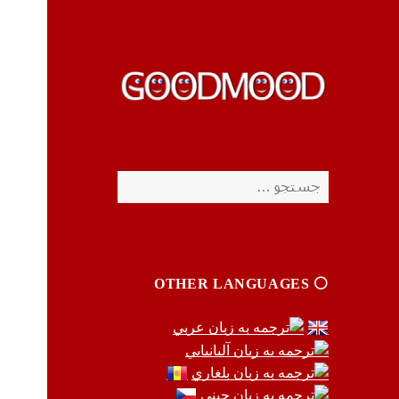
چیزای خووب مووب
چیزای خووب مووب
جستجو
برای:
⚪️ OTHER LANGUAGES