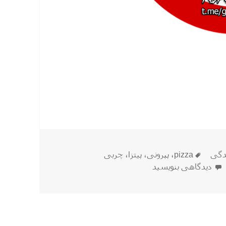
برچسب‌ها
دگی
pizza
،
پپرونی
،
پیتزا
،
چربی
برای چرا باید کمتر پیتزا بخوریم ؟‌
دیدگاهی بنویسید