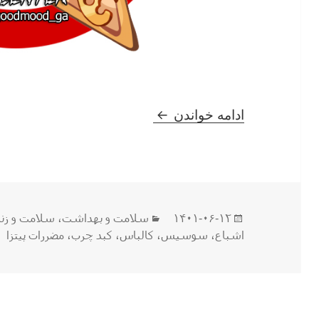
چرا باید کمتر پیتزا بخوریم ؟‌
ادامه خواندن
ارسال
دسته‌ها
۱۴۰۱-۰۶-۱۲
سلامت و بهداشت
،
سلامت و زن
شده
اشباع
،
سوسیس
،
کالباس
،
کبد چرب
،
مضررات پیتزا
در