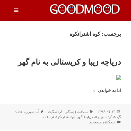
فهرست
چیزای خووب مووب
و
ابزارک‌ها
برچسب:
کوه اشترانکوه
دریاچه زیبا و کریستالی به نام گهر
دریاچه زیبا و کریستالی به نام گهر
ادامه خواندن
ارسال
دسته‌ها
برچسب‌ها
۱۳۹۶-۰۴-۳۱
سلامت و زندگی
،
گردشگری
آب شیرین
،
جاذبه
شده
گردشگری
،
دریاچه
،
دریاچه گهر
،
کوه اشترانکوه
،
لرستان
در
برای دریاچه زیبا و کریستالی به نام گهر
دیدگاهی بنویسید