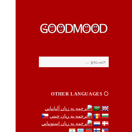
چیزای خووب مووب
چیزای خووب مووب
جستجو
برای:
⚪️ OTHER LANGUAGES