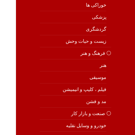
خوراکی ها
پزشکی
گردشگری
زیست و حیات وحش
⚪️ فرهنگ و هنر
هنر
موسیقی
فیلم ، کلیپ و انیمیشن
مد و فشن
⚪️ صنعت و بازار کار
خودرو و وسایل نقلیه