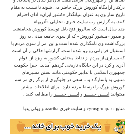
صدها تن از شهروندان ایرانی هفت آبان هر سال در پاساگاد و
درکنار آرامگاه کوروش بزرگ حاضر می شوند تا نسبت به مقام
تاریخ ساز وی به عنوان بنیانگذار «کشور ایران» ادای احترام
کنند. به گزارش وب سایت خبری- تحلیلی «آذریها»
چند سال است که سالروز فتح بابل توسط کوروش هخامنشی
و صدور «منشور کوروش» که از سوی جامعه مدنی به روز
بزرگداشت وی نامگذاری شده است و این امر از سوی مردم با
استقبال فراوانی روبرو شده است. گزارشها حاکی از آن است
که بسیاری از مردم از نقاط مختلف کشور به ویژه از اقوام
آذری و کرد در این جایگاه تاریخی گردهم آمدند. اخیرا حکومت
جمهوری اسلامی با تدابیر حکومتی مانند بستن مسیرهای
منتهی به پاسارگاد و… سعی در جلوگیری از برگزاری مراسم
کوروش بزرگ را توسط مردم دارد . برای اطلاعات بیشتر
میتوانید
ایـــــن خبـــــر
و
ایـــــن خبـــــر
را مطالعه کنید .
منابع : cyrusgroup.ir و سایت خبری azariha و ویکی پدیا