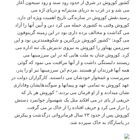
کشور کوروش در شرق از حدود رود سند و رود سیحون آغاز
می شد و در غرب به دریای مدیترانه و دریای اژه می
رسید.نقش کوروش در سازندگی تاریخ اهمیت ویژه ای دارد.
کوروش وقتی به کشوری حمله می کرد دین و آیین آنها را آزاد
می گذاشت و مخالف برده داری بود در این زمینه گزینوفون
می گوید: “کشور کوروش بزرگترین و شکوهمندترین بود و این
سرزمین پهناور را کوروش به نیروی تدبیرش یک تنه اداره می
کرد. کوروش چنان به ملت هایی که در این سرزمینها می
زیستند دلبستگی داشت و از آنها مراقبت می نمود که گوئی
همه آنها فرزندان او هستند .مردم این سرزمینها نیز او را پدر،
سرپرست و غمخوار خودشان می دانستند. کارگزاران دولت در
عهد کوروش به تمامی عهد و پیمانها و سوگندهایشان وفاداری
نشان میدادند و از او فرمان می بردند.” کوروش هر بار که
حریفی از پای در می افکند مثل یک شهسوار جوانمرد دستش
را دراز می کرد و حریف افتاده را از خاک بر می گرفت.
کوروش پس از حدود ۲۳ سال فرمانروائی درگذشت و پیکرش
در پاسارگاد به خاک سپرده شد.