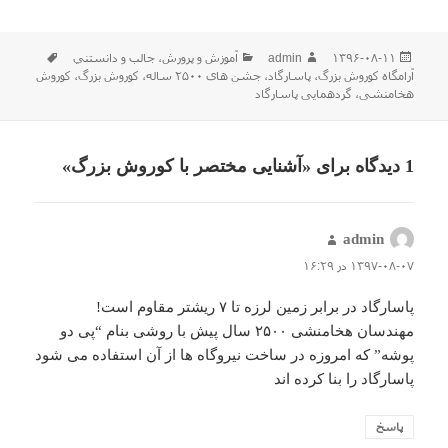
ارسال
نویسنده
دسته‌ها
برچسب‌ه
۱۳۹۶-۰۸-۱۱
admin
آموزش و پرورش
،
جالب و دانستني
شده
آرامگاه کوروش بزرگ
،
پاسارگاد
،
جشن های ۲۵۰۰ ساله
،
کوروش بزرگ
،
کوروش
در
هخامنشی
،
گردهمایی پاسارگاد
1 دیدگاه برای «آشنایی مختصر با کوروش بزرگ»
admin
گفت:
۱۳۹۷-۰۸-۰۷ در ۱۶:۲۹
پاسارگاد در برابر زمین لرزه تا ۷ ریشتر مقاوم است!
مهندسان هخامنشی ۲۵۰۰ سال پیش با روشی بنام “پی دو
پوشه” که امروزه در ساخت نیروگاه ها از آن استفاده می شود
پاسارگاد را بنا کرده اند
پاسخ