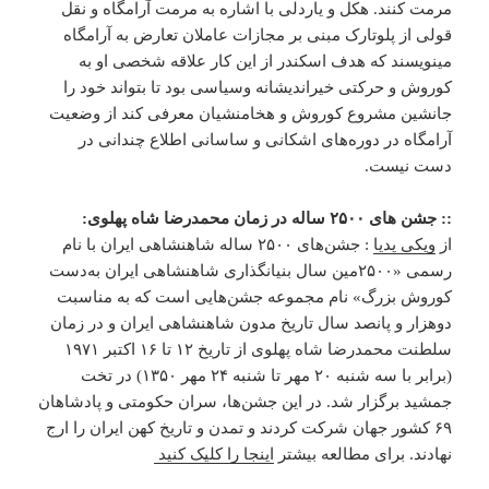
مرمت کنند. هکل و یاردلی با اشاره به مرمت آرامگاه و نقل
قولی از پلوتارک مبنی بر مجازات عاملان تعارض به آرامگاه
مینویسند که هدف اسکندر از این کار علاقه شخصی او به
کوروش و حرکتی خیراندیشانه وسیاسی بود تا بتواند خود را
جانشین مشروع کوروش و هخامنشیان معرفی کند از وضعیت
آرامگاه در دوره‌های اشکانی و ساسانی اطلاع چندانی در
دست نیست.
:: جشن های ۲۵۰۰ ساله در زمان محمدرضا شاه پهلوی:
از
ویکی پدیا
: جشن‌های ۲۵۰۰ ساله شاهنشاهی ایران با نام
رسمی «۲۵۰۰مین سال بنیانگذاری شاهنشاهی ایران به‌دست
کوروش بزرگ» نام مجموعه جشن‌هایی است که به مناسبت
دوهزار و پانصد سال تاریخ مدون شاهنشاهی ایران و در زمان
سلطنت محمدرضا شاه پهلوی از تاریخ ۱۲ تا ۱۶ اکتبر ۱۹۷۱
(برابر با سه شنبه ۲۰ مهر تا شنبه ۲۴ مهر ۱۳۵۰) در تخت
جمشید برگزار شد. در این جشن‌ها، سران حکومتی و پادشاهان
۶۹ کشور جهان شرکت کردند و تمدن و تاریخ کهن ایران را ارج
نهادند. برای مطالعه بیشتر
اینجا را کلیک کنید