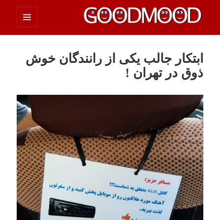
فهرست
چیزای خووب مووب
و
ابزارک‌ها
ابتکار جالب یکی از رانندگان خوش
ذوق در تهران !