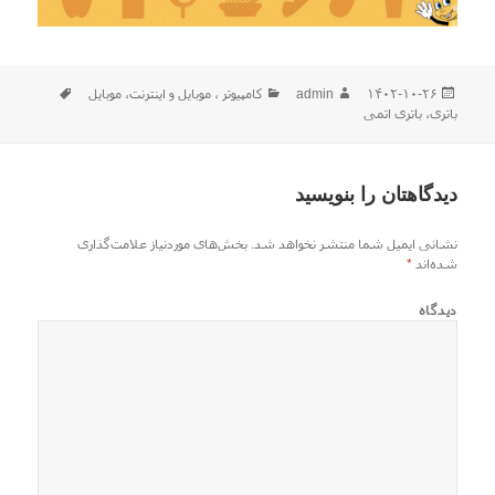
ارسال
نویسنده
دسته‌ها
برچسب‌ها
۱۴۰۲-۱۰-۲۶
admin
كامپيوتر ، موبایل و اينترنت
،
موبایل
شده
باتری
،
باتری اتمی
در
دیدگاهتان را بنویسید
نشانی ایمیل شما منتشر نخواهد شد.
بخش‌های موردنیاز علامت‌گذاری
شده‌اند
*
دیدگاه