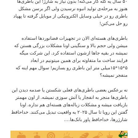
۵۰ سال یه کله کار می‌کنه! بدون نیاز به شارژ! این باطر‌ی‌ها
هنوز به مرحله‌ی تولید انبوه نرسیدن ولی اگر برسن مشکل
باطری رو در خیلی وسایل الکترونیکی از موبایل گرفته تا پهپاد
رو حل می‌کنن!
باطری‌های هسته‌ای ‏الان در تجهیزات فضانورد‌ها استفاده
میشن ولی حجم بالا و سنگینی اونا مشکلات بزرگی هستن که
نمیشه در بقیه جاها ازشون استفاده کرد. این شرکت میگه
فرایند ساخت ما متفاوته برای همین میتونیم در ابعاد
۵*۱۵*۱۵میلی متر این باطری رو بسازیم! سوال مهم اینه که
منفجر نمیشه؟
‏نه برعکس بعضی باطری‌های فعلی شکستن یا صدمه دیدن این
باطری‌ها منجر به انفجار یا آتش سوزی نمیشه. از اون مهمتر
بازیافت میشه و مشکلات زباله‌های هسته‌ای هم نداره. اونا
گفتن این رویا تا سال ۲۰۲۵ به واقعیت تبدیل می‌کنند. خداحافظ
شارژرها، خداحافظ پاور بانک‌ها….