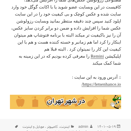
مصنوعی رزولوشن عکس‌های شما را افزایش می‌دهد!
کافیست در این وبسایت عضو شوید یا با اکانت گوگل خود وارد
سایت شده و عکس کوچک و بی کیفیت خود را در این سایت
اپلود کنید سپس چند دقیقه منتظر بمانید وبسایت رزولوشن
عکس شما را افزایش داده و ضمن دو برابر کردن سایز عکس،
آن را نیز باکیفیت تر میکند البته با برنامه فتوشاپ هم میتوان
اینکار را کرد اما هم زمانبر و خسته کننده هست و هم با این
کیفیت این کار را نمیتوان کرد . البته قبلا هم
اپلیکیشن
Remini
را معرفی کرده بودیم که در این زمینه به
شما کمک میکند
:: آدرس ورود به این سایت :
https://letsenhance.io/
ارسال
نویسنده
دسته‌ها
برچسب‌ها
۱۴۰۱-۰۵-۱۹
admin
اينترنت
،
كامپيوتر ، موبایل و اينترنت