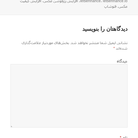
شده
letsenhance.io
،
letsenhance
،
افزایش رزولوشن عکس
،
افزایش کیفیت
در
عکس
،
فتوشاپ
دیدگاهتان را بنویسید
نشانی ایمیل شما منتشر نخواهد شد.
بخش‌های موردنیاز علامت‌گذاری
شده‌اند
*
دیدگاه
نام
*