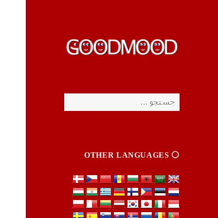
چیزای خووب مووب
چیزای خووب مووب
جستجو
برای:
⚪️ OTHER LANGUAGES