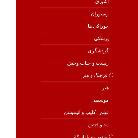
آشپزی
رستوران
خوراکی ها
پزشکی
گردشگری
زیست و حیات وحش
⚪️ فرهنگ و هنر
هنر
موسیقی
فیلم ، کلیپ و انیمیشن
مد و فشن
⚪️ صنعت و بازار کار