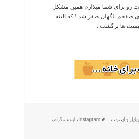
پست رو برای شما میذارم همین مشکل
ی صفحم ناگهان صفر شد ! که البته
 پست ها برگشت .
برچسب‌ها
بایل و اينترنت
instagram
،
اینستاگرام
،