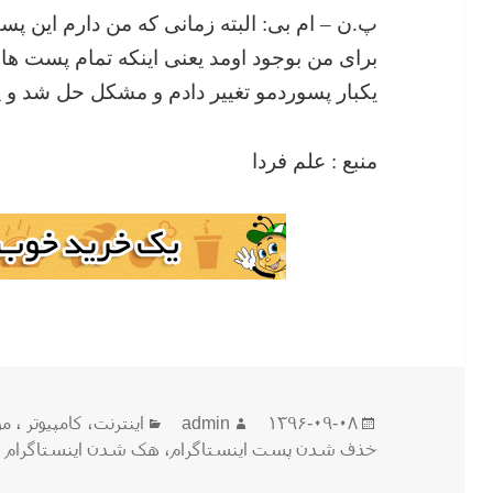
پ.ن – ام بی: البته زمانی که من دارم این 
برای من بوجود اومد یعنی اینکه تمام پست ها
یکبار پسوردمو تغییر دادم و مشکل حل شد و
منبع : علم فردا
ارسال
نویسنده
دسته‌ها
۱۳۹۶-۰۹-۰۸
admin
اينترنت
،
كامپيوتر ، مو
شده
خذف شدن پست اینستاگرام
،
هک شدن اینستاگرام
در