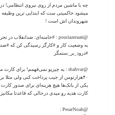
چه با ماشین مردم از روی نیروی انتظامی! د
میشود حاکمیتی ست که ابتدایی ترین وظیفه
شهروندان اش است !
@pouriazeraati : #خامنه‌ای: ضدانقلا
به وضعیت کار و #کارگر رسیدگى کن که #ضدان
#درود_بر_ستمگر
@shahvar : یه چیزیو نمی‌فهمم! برای کا
یکی از بانک‌ها هیچ هزینه‌ای برای صدور کار
کارت هدیه رو میدی درحالی که قاعدتا مکانیز
@PesarNoah :