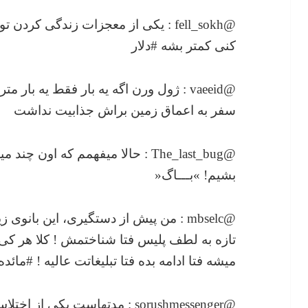
@fell_sokh : یکی از معجزات زندگی کردن
کنی کمتر بشه #دلار
@vaeeid : ژول ورن اگه یه بار فقط یه ب
سفر به اعماق زمین براش جذابیت نداشت
@The_last_bug : حالا میفهمم که او
بشیم! »بـــاگ«
@mbselc : من پیش از دستگیری، این بانوی
تازه به لطف پلیس فتا شناختمش ! کلا هر کی 
میشه فتا ادامه بده فتا تبلیغاتت عالیه ! #مائ
@sorushmessenger : مدتهاست یکی