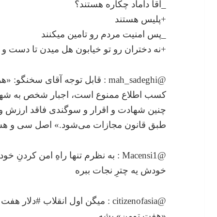
_آقا داماد چکاره هستند؟
+پلیس هستند
_پس امنیت مردم رو تامین میکنند
+نه دختران رو تو خیابون هل میدن تا دست و
@mah_sadeghi : قابل توجه آقای سخن
کسب اطلاع ممنوع است، اجبار شخص به شهادت
چنین شهادت و اقرار و سوگندی فاقد ارزش و 
طبق قانون مجازات می‌شود.» اصل سی و ه
@Macensi1 : به نظرم تنها راهِ امن کردن
خودش یه چترِ نجات ببره
@citizenofasia : میگن اول انقلاب #د
«هفت تومن» بشه