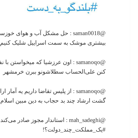
@saman0018 : حل مشکل آب و هوای خ
بیشتری موشک به سمت اسراییل شلیک کنیم
@samanoqo : اون عرزشیا که میخواست
کنن علی‌الحساب سطلاشونو ببرن خرمشهر
@samanoqo : از پلیس تقاضا داریم یه آما
گشت ارشاد چند بد حجاب به دین مبین اسلام 
@mah_sadeghi : استاندار مجوز صادر 
#یک_مملکت_چند_دولت؟!