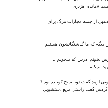
یم #مائده_هژبری
دات مذهبی از جمله مجازات مرگ برای
ونم درس بخونم، درس که میخونم بی
دا میکنه
دستشویی اومد گفت دوتا سیخ کوبیده بود ؟‌
شاگردش گفت راستی مایع دستشویی