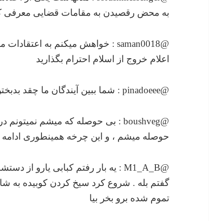
به محض رقصیدن به مقامات قضایی معرفی کن
@saman0018 : خواهش میکنم به اعتقا
اعلام خروج از اسلام احترام بگذارید
@pinadoeee : شما ببین آیندگان ما چقد بدبختن دیگه که ما گذشتگانشون هستیم
@boushveg : بی حوصله که میشم نمیت
حوصله میشم ، و این چرخه همینطوری ادامه پی
@M1_A_B : یه بار رفتم کبابی یارو از 
گفتم بله . شروع کرد سیخ کردن کوبیده به 
تموم شده برو بخر بیا