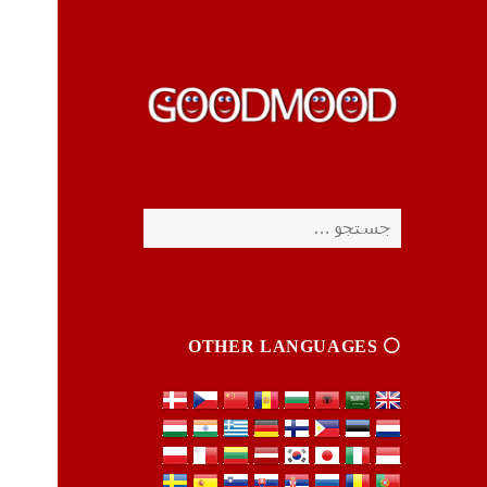
چیزای خووب مووب
چیزای خووب مووب
جستجو
برای:
⚪️ OTHER LANGUAGES