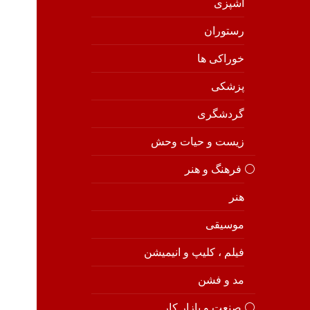
آشپزی
رستوران
خوراکی ها
پزشکی
گردشگری
زیست و حیات وحش
⚪️ فرهنگ و هنر
هنر
موسیقی
فیلم ، کلیپ و انیمیشن
مد و فشن
⚪️ صنعت و بازار کار