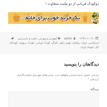
دوکودک قربانی از دو ملیت متفاوت !
ارسال
نویسنده
دسته‌ها
برچسب‌ه
۱۳۹۶-۱۰-۳۰
admin
آموزش و پرورش
،
جالب و دانستني
شده
اسکناس
،
ایران
،
بیکاری
،
تورم
،
رکود
،
کارگر
،
کودک ایرانی
،
کودک سوری
،
کودکان
در
کار
،
نابودی ایران
دیدگاهتان را بنویسید
نشانی ایمیل شما منتشر نخواهد شد.
بخش‌های موردنیاز علامت‌گذاری
شده‌اند
*
دیدگاه