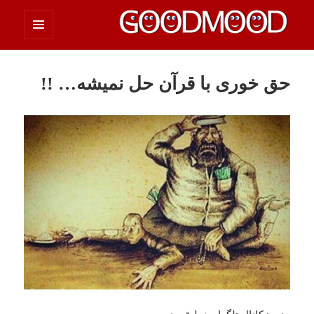
فهرست
چیزای خووب مووب
و
ابزارک‌ها
حق خوری با قرآن حل نمیشه… !!