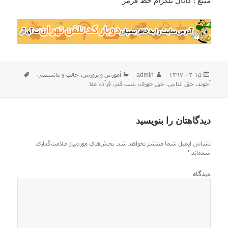
منبع : کانال تلگرام خط قرمز
ارسال
نویسنده
دسته‌ها
برچسب‌ه
۱۳۹۷-۰۳-۱۵
admin
آموزش و پرورش
،
جالب و دانستني
شده
آخوند
،
حق الناس
،
حق خوری
،
شب قدر
،
قرآن
،
ملا
در
دیدگاهتان را بنویسید
نشانی ایمیل شما منتشر نخواهد شد.
بخش‌های موردنیاز علامت‌گذاری
شده‌اند
*
دیدگاه