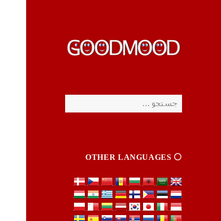
چیزای خووب مووب
چیزای خووب مووب
جستجو
برای:
⚪️ OTHER LANGUAGES