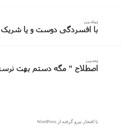
راهبری
نوشته
پیشین
با افسردگی دوست و یا شریک ز
نوشته
قبلی:
پسین
اصطلاح ” مگه دستم بهت نرسه!
نوشته
بعدی:
با افتخار نیرو گرفته از WordPress