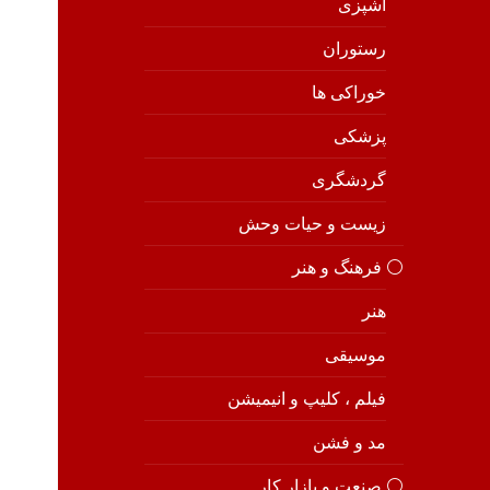
آشپزی
رستوران
خوراکی ها
پزشکی
گردشگری
زیست و حیات وحش
⚪️ فرهنگ و هنر
هنر
موسیقی
فیلم ، کلیپ و انیمیشن
مد و فشن
⚪️ صنعت و بازار کار