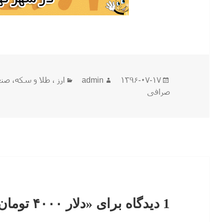
ارسال
نویسنده
دسته‌ها
۱۳۹۶-۰۷-۱۷
admin
ارز ، طلا و سکه
،
صنعت
شده
صرافی
در
1 دیدگاه برای «دلار ۴۰۰۰ تومان شد!!»