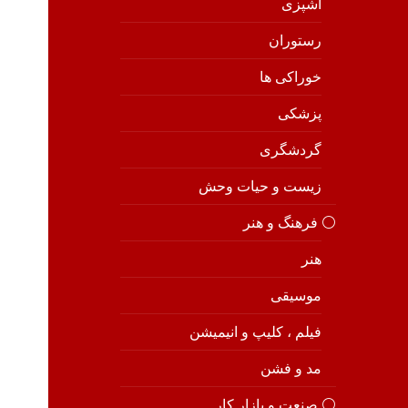
آشپزی
رستوران
خوراکی ها
پزشکی
گردشگری
زیست و حیات وحش
⚪️ فرهنگ و هنر
هنر
موسیقی
فیلم ، کلیپ و انیمیشن
مد و فشن
⚪️ صنعت و بازار کار