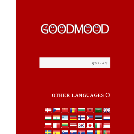
چیزای خووب مووب
چیزای خووب مووب
جستجو
برای:
⚪️ OTHER LANGUAGES