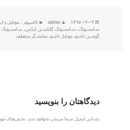
ارسال
نویسنده
دسته‌ها
۱۳۹۷-۰۴-۰۳
admin
كامپيوتر ، موبایل و اي
شده
سامسونگ
،
سامسونگ گلکسی ایکس
،
سامسونگ گ
در
گوشی تاشو
،
موبایل تاشو
،
نمایشگر منعطف
دیدگاهتان را بنویسید
نشانی ایمیل شما منتشر نخواهد شد.
بخش‌های موردن