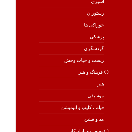
آشپزی
رستوران
خوراکی ها
پزشکی
گردشگری
زیست و حیات وحش
⚪️ فرهنگ و هنر
هنر
موسیقی
فیلم ، کلیپ و انیمیشن
مد و فشن
⚪️ صنعت و بازار کار