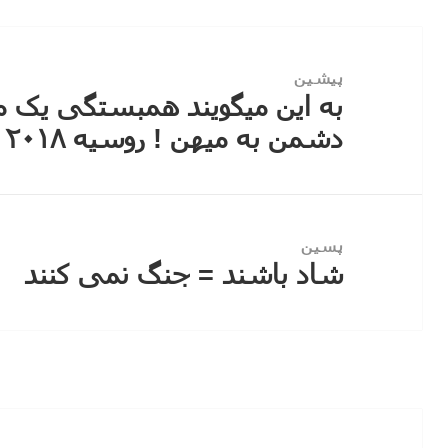
راهبری
نوشته
پیشین
به این میگویند همبستگی یک م
نوشته
دشمن به میهن ! روسیه ۲۰۱۸
قبلی:
پسین
شاد باشند = جنگ نمی کنند
نوشته
بعدی: