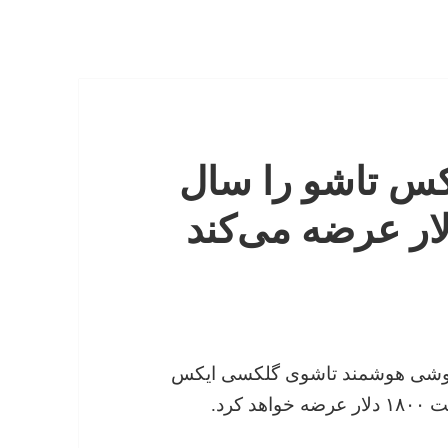
س تاشو را سال
 گوشی هوشمند تاشوی گلکسی ایکس