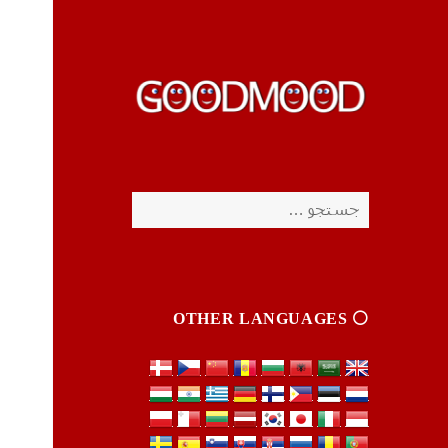
چیزای خووب مووب
چیزای خووب مووب
جستجو
برای:
⚪️ OTHER LANGUAGES