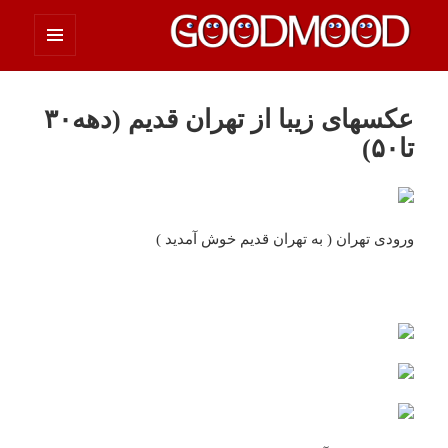
فهرست
چیزای خووب مووب
و
ابزارک‌ها
عکسهای زیبا از تهران قدیم (دهه۳۰
تا۵۰)
ورودی تهران ( به تهران قدیم خوش آمدید )