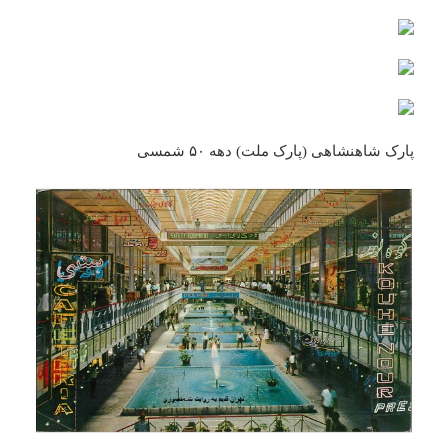
پارک شاهنشاهی (پارک ملت) دهه ۵۰ شمسی