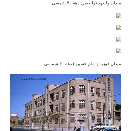
میدان ولیعهد (ولیعصر) دهه ۴۰ شمسی
میدان فوزیه ( امام حسین ) دهه ۴۰ شمسی