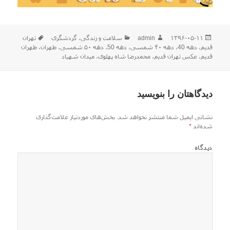
ارسال
نویسنده
دسته‌ها
برچسب‌ها
۱۳۹۶-۰۵-۱۱
admin
سلامت و زندگی
،
گردشگری
تهران
شده
قدیم
،
دهه 40
،
دهه ۴۰ شمسی
،
دهه 50
،
دهه ۵۰ شمسی
،
طهران
،
طهران
در
قدیم
،
عکس تهران قدیم
،
محمدرضا شاه پهلوی
،
میدان شهیاد
دیدگاهتان را بنویسید
نشانی ایمیل شما منتشر نخواهد شد.
بخش‌های موردنیاز علامت‌گذاری
شده‌اند
*
دیدگاه