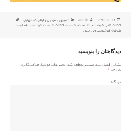
ارسال
نویسنده
دسته‌ها
برچسب‌ها
۱۳۹۶-۰۹-۱۳
admin
كامپيوتر ، موبایل و اينترنت
،
موبایل
شده
Vinci
،
تلفن هوشمند
،
هدست
،
هدست Vinci
،
هدست هوشمند
،
هدفون
،
در
هدفون هوشمند
،
وین سی
دیدگاهتان را بنویسید
نشانی ایمیل شما منتشر نخواهد شد.
بخش‌های موردنیاز علامت‌گذاری
شده‌اند
*
دیدگاه