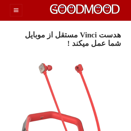
فهرست
چیزای خووب مووب
و
ابزارک‌ها
هدست Vinci مستقل از موبایل
شما عمل میکند !