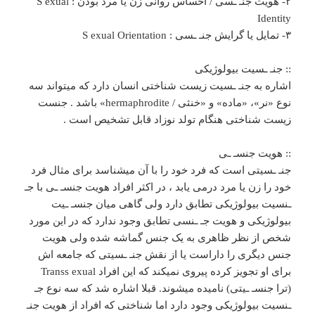
۲- هویت جنـ ـسی / احساس روانی زن یا مرد بودن : S exual
Identity
۳- تمایل یا گرایش جنـ ـسی : S exual Orientation
:: جنـ ـسیت بیولوژیکی
اشاره به جنـ ـسیت زیست شناختی انسان دارد که میتواند سه
نوع «نر»، «ماده» و «خنثی / hermaphrodite» باشد . جنست
زیست شناختی هنگام تولد نوزاد قابل تشخیص است .
:: هویت جنسـ ـی
جنـ ـسیتی است که فرد خود را با آن میشناسد برای مثال فرد
خود را زن یا مرد درمی یابد ، در اکثر افراد هویت جنسـ ـی با جـ
ـنسیت بیولوژیکی تطابق دارد ولی گاهی میان جنسـ‌ ـیت
بیولوژیکی و هویت جـ ـنسی تطابق وجود ندارد که در این مورد
شخص از نظر ظاهری به یک جنس گماشه شده ولی هویت
جنس دیگری را داراست یا از نقش جنـ ـسیتی که جامعه اش
برای او تجویز کرده پیروی نمیکند که این افراد Transs exual
(ترا جنسـ ـیتی) نامیده میشوند. قبلا اشاره شد که سه نوع جـ‌
ـنسیت بیولوژیکی وجود دارد اما شناختی که افراد از هویت جنـ