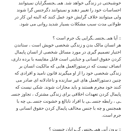
خوشبختی در زندگی خواهد شد. همـ ـجنسگرایان نمیتوانند
احساسات خود را تغییر دهند و نمیتوانند دگرجنس گرا شوند
ولی میتوانند خلاف گرایش خود عمل کنند که البته این کار در
طولانی مدت سبب مشکلات بسیار شدید روانی می شود.
:: آیا همـ ـجنسـ ـگرایی یک جرم است ؟
هر انسان مالک بدن و زندگی شخصی خویش است ، ستاندن
اختیار تصمیم گیری در مورد مسائل شخصی از انسان پایمال
کردن حقوق انسانی و جنایتی است قابل مقایسه با برده داری،
انصاف نیست که درستورالعمل هایی که مالکیت انسان بر
زندگی شخصی خود را از او میگیرند قانون نامید و افرادی که
چنین دستورالعمل های غیر سازنده و ناعادلانه ای صادر می
کنند خود مجرم هستند و باید مجازات شوند. شکی نیست که
پایمال کردن تعهدات اخلاقی برای زندگی مشترک ، تجاوز جنسـ
ـی ، رابطه جنسـ ـی با افراد نابالغ و خشونت جنسـ ـی چه با
همجنس و چه با جنس مخالف پایمال کردن حقوق انسانی و
جرم است.
:: برون آیی همـ ـجنس گـ ـرایان چیست ؟