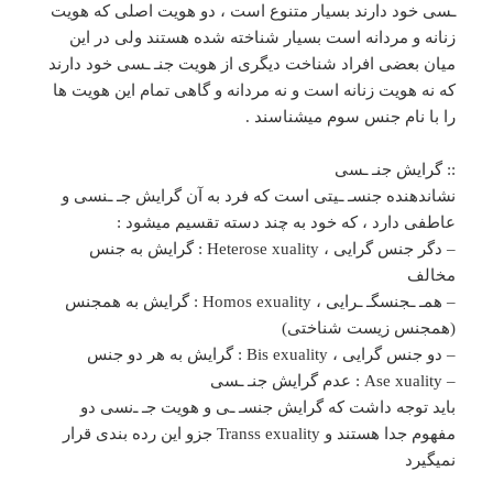
ـسی خود دارند بسیار متنوع است ، دو هویت اصلی که هویت
زنانه و مردانه است بسیار شناخته شده هستند ولی در این
میان بعضی افراد شناخت دیگری از هویت جنـ ـسی خود دارند
که نه هویت زنانه است و نه مردانه و گاهی تمام این هویت ها
را با نام جنس سوم میشناسند .
:: گرایش جنـ ـسی
نشاندهنده جنسـ ـیتی است که فرد به آن گرایش جـ ـنسی و
عاطفی دارد ، که خود به چند دسته تقسیم میشود :
– دگر جنس گرایی ، Heterose xuality : گرایش به جنس
مخالف
– همـ ـجنسگـ ـرایی ، Homos exuality : گرایش به همجنس
(همجنس زیست شناختی)
– دو جنس گرایی ، Bis exuality : گرایش به هر دو جنس
– Ase xuality : عدم گرایش جنـ ـسی
باید توجه داشت که گرایش جنسـ ـی و هویت جـ ـ‌نسی دو
مفهوم جدا هستند و Transs exuality جزو این رده بندی قرار
نمیگیرد