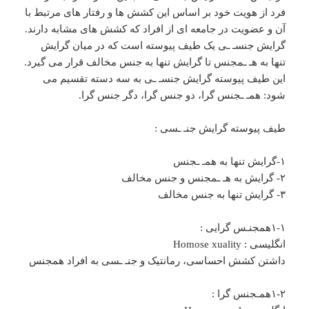
فرد از هویت خود بر اساس این کشش ها و رفتار های مرتبط با
آن و عضویت در جامعه ای از افراد که کشش های مشابه دارند.
گرایش جنسـ ـی یک طیف پیوسته است که در میان گرایش
تنها به هـ‌ ـمجنس تا گرایش تنها به جنس مخالف قرار می گیرد.
این طیف پیوسته گرایش جنسـ‌ ـی به سه دسته تقسیم می
شود: همـ ـجنس گرا، دو جنس گرا، دگر جنس گرا.
طیف پیوسته گرایش جنـ‌ ـسی :
۱-گرایش تنها به همـ ـجنس
۲- گرایش به هـ‌ ـمجنس و جنس مخالف
۳- گرایش تنها به جنس مخالف
۱-۱همجنـس گرایی :
انگلیسی : Homose xuality
داشتن کشش احساسی، رمانتیک و جنـ ـسی به افراد همجنس
۱-۲همـجنس گرا :