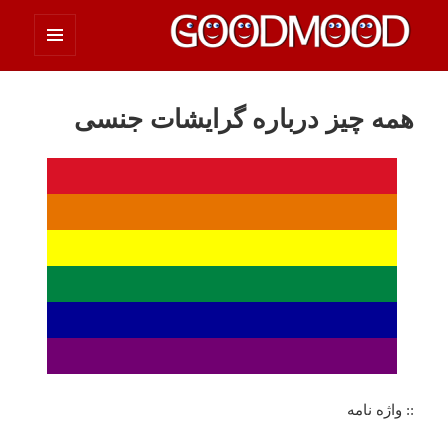
فهرست
چیزای خووب مووب
و
ابزارک‌ها
همه چیز درباره گرایشات جنسی
:: واژه نامه