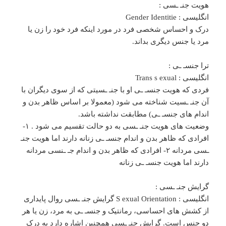
هویت جنـ ـسی :
انگلیسی : Gender Identitie
درک و احساس شخصی فرد در مورد اینکه فرد خود را زن یا
مرد یا جنس دیگری بداند.
ترا جنسـ ـی :
انگلیسی : Trans s exual
فردی که هویت جنسـ‌ ـی او با جنـ ـسیتی که از سوی دیگران با
آن جنـ ـسیت شناخته می شود (معمولا بر اساس ظاهر بدن و
اندام های جنسـ ـی) مطابقت نداشته باشد.
وضعیت های هویت جنـ ـسی به دو حالت تقسیم می شود . ۱-
افرادی که ظاهر بدن و اندام جنسـ ـی زنانه دارند اما هویت جنـ
ـسی مردانه ۲- افرادی که ظاهر بدن و اندام جـ‌ ـنسی مردانه
دارند اما هویت جنسـ ـی زنانه
گرایش جنـ ـسی :
انگلیسی : S exual Orientation گرایش جنـ ـسی روال پایداری
از کشش های احساسی، رمانتیک و جنسـ ـی به مرد، زن یا هر
دو جنس است. گرایش جنـ‌ ـسی همچنین اشاره دارد به درک