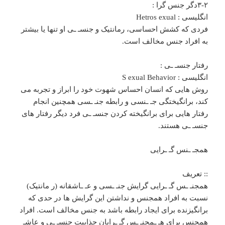
۳-۲دگر جنس گرا :
انگلیسی : Hetros exual
فردی که کشش احساسی، رمانتیک و جنسـ ـی او تنها یا بیشتر
به افراد جنس مخالف است.
رفتار جنسـ‌ ـی :
انگلیسی : S exual Behavior
روش هایی که انسان احساس شهوت خود را ابراز و تجربه می
کند، برانگیختگی جـ ـنسی و رابطه جنـ ـسی همچنین انجام
رفتار هایی برای برانگیخته کردن جنسـ ـی فرد دیگر رفتار های
جنسـ ـی هستند.
همجـ ـنس گـ ـرایی
:: تعریف
همجنـ ـس گـ ـرایی گرایش جنـ ـسی و عـ‌ ـاشقانه (ر مانتیک)
نسبت به افراد همجنس و نداشتن این گرایش ها در حدی که
برانگیزنده برای ایجاد رابطه باشد به جنس مخالف است. افراد
همجنس برای هـ‌ ـمجنـ ـس گـ ـرایان جذابیت جنسـ ـی و عاشـ