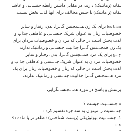
ـقانه (رمانتیک) دارند، در مقابل داشتن رابطه جنسـ ـی و عاشـ
ـقانه (ر مانتیک) با جنس مخالف برای آنها لذت بخش نیست.
les bian برای یک زن هـ ـمجنس گـ ـرا، بدن، رفتار و سایر
خصوصیات زنان به عنوان شریک جنسـ ـی و عاطفی جذاب و
لذت بخش است در حالی که مردان و خصوصیات مردان برای
یک زن همجـ ـنس گـ ـرا جذابیت جنسـ ـی و رمانتیک ندارند.
ga y برای یک مرد همـ‌ ـجنس گـ ـرا، بدن، رفتار و سایر
خصوصیات مردان به عنوان شریک جـ ـنسی و عاطفی جذاب و
لذت بخش است در حالی که زنان و خصوصیات زنان برای یک
مرد هـ ـمجنس گـ ـرا جذابیت جنـ ـسی و رمانتیک ندارند.
پرسش و پاسخ در مورد همـ ـجنسـ ـگرایی
:: جنسـ ـیت چیست ؟
جنـ ـسیت را میتوان به سه جزء تقسیم کرد :
۱- جنسـ‌ ـیت بیولوژیکی (زیست شناختی) / ظاهر نر یا ماده : S
e x