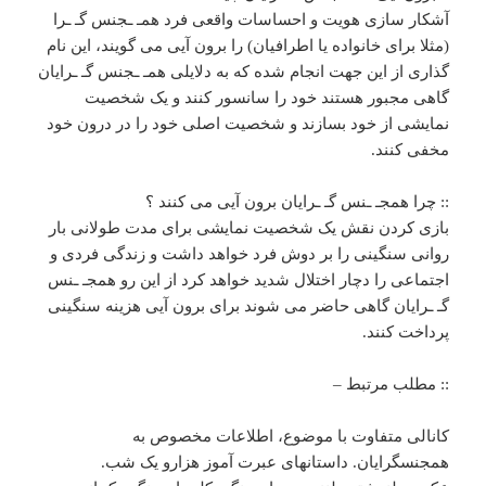
آشکار سازی هویت و احساسات واقعی فرد همـ ـجنس گـ ـرا
(مثلا برای خانواده یا اطرافیان) را برون آیی می گویند، این نام
گذاری از این جهت انجام شده که به دلایلی همـ ـجنس گـ ـرایان
گاهی مجبور هستند خود را سانسور کنند و یک شخصیت
نمایشی از خود بسازند و شخصیت اصلی خود را در درون خود
مخفی کنند.
:: چرا همجـ ـنس گـ ـرایان برون آیی می کنند ؟
بازی کردن نقش یک شخصیت نمایشی برای مدت طولانی بار
روانی سنگینی را بر دوش فرد خواهد داشت و زندگی فردی و
اجتماعی را دچار اختلال شدید خواهد کرد از این رو همجـ ـنس
گـ ـرایان گاهی حاضر می شوند برای برون آیی هزینه سنگینی
پرداخت کنند.
:: مطلب مرتبط –
کانالی متفاوت با موضوع، اطلاعات مخصوص به
همجنسگرایان. داستانهای عبرت آموز هزارو یک شب.