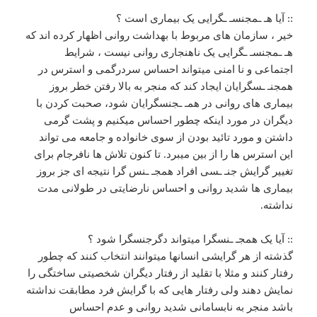
:: آیا هـ‌ ـمجنسـ ـگرایی یک بیماری است ؟
خیر ، سازمان های مربوط با بهداشت روانی اظهار کرده اند که
هـ ـمجنسـ‌ ـگرایی یک ناهنجاری روانی نیست ، شرایط
اجتماعی و نا امنی میتواند احساس سردرگمی و استرس در
همجنـ ـسگرایان ایجاد کند که منجر به بالا رفتن خطر بروز
بیماری های روانی در همـ ـجنسگرایان شود، صحبت کردن با
دیگران در مورد اینکه چطور احساس میکنیم و پشت گرمی
داشتن و مورد تائید بودن از سوی خانواده و جامعه می تواند
این استرس ها را از بین میبرد. تا کنون تلاش ها نافرجام برای
تغییر گرایش جنـ ـسی افراد همجـ ـنس گرا نتیجه ای جز بروز
بیماری ها شدید روانی و احساس نارضایتی در طولانی مدت
نداشته.
:: آیا یک همجـ‌ ـنسگرا میتواند دگرجنسگرا شود ؟
گذشته از هر گرایشی انسانها میتوانند انتخاب کنند که چطور
رفتار کنند و مثلا با تقلید از رفتار دیگران شخصیتی ساختگی را
نمایش دهند ولی رفتار هایی که با گرایش فرد مطابقت نداشته
باشد منجر به نابسامانی شدید روانی و عدم احساس