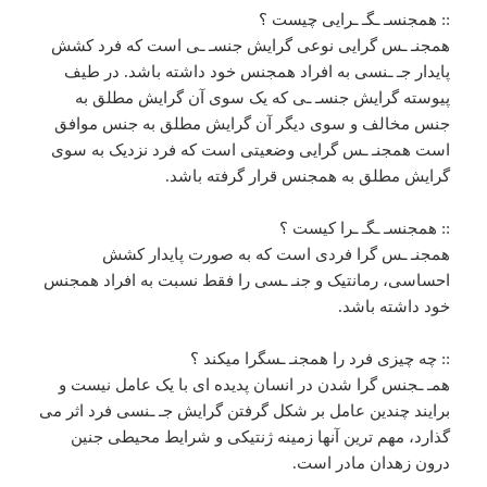
:: همجنسـ‌ ـگـ‌ ـرایی چیست ؟
همجنـ ـس گرایی نوعی گرایش جنسـ‌ ـی است که فرد کشش
پایدار جـ ـنسی به افراد همجنس خود داشته باشد. در طیف
پیوسته گرایش جنسـ ـی که یک سوی آن گرایش مطلق به
جنس مخالف و سوی دیگر آن گرایش مطلق به جنس موافق
است همجنـ ـس گرایی وضعیتی است که فرد نزدیک به سوی
گرایش مطلق به همجنس قرار گرفته باشد.
:: همجنسـ ـگـ‌ ـرا کیست ؟
همجنـ ـس گرا فردی است که به صورت پایدار کشش
احساسی، رمانتیک و جنـ ـسی را فقط نسبت به افراد همجنس
خود داشته باشد.
:: چه چیزی فرد را همجنـ ـسگرا میکند ؟
همـ ـجنس گرا شدن در انسان پدیده ای با یک عامل نیست و
برایند چندین عامل بر شکل گرفتن گرایش جـ ـنسی فرد اثر می
گذارد، مهم ترین آنها زمینه ژنتیکی و شرایط محیطی جنین
درون زهدان مادر است.