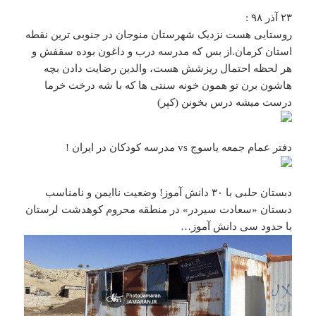
۲۳ آذر ۹۸ :
روستایی هست نزدیک شهرستان منوجان در جنوبی ترین نقطه
استان کرمان.از بس که مدرسه درب و داغون بوده سقفش و
هر لحظه احتمال ریزشش هست، والدین رضایت دادن بچه
هاشون برن تو همون خونه سنتی ها که با شه درخت خرما
درست میشه درس بخونن (کپر)
دفتر عمام جمعه یاسوج vs مدرسه کودکان در ایران !
دبستان حلبی با ۳۰ دانش آموز! وضعیت ناایمن و نامناسب
دبستان «سعادت سیردر» در منطقه محروم کوهدشت لرستان
با حدود سی دانش آموز…