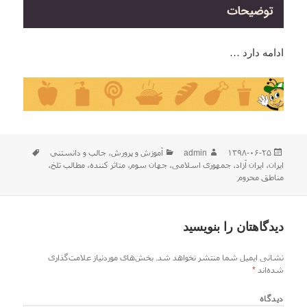
ادامه دارد …
ارسال
نویسنده
دسته‌ها
برچسب‌ه
۱۳۹۸-۰۶-۲۵
admin
آموزش و پرورش
،
جالب و دانستني
شده
ایران
،
ایران آزاد
،
جمهوری اسلامی
،
جهان سوم
،
متاثر کننده
،
مطالب تلخ
،
در
مناطق محروم
دیدگاهتان را بنویسید
نشانی ایمیل شما منتشر نخواهد شد.
بخش‌های موردنیاز علامت‌گذاری
شده‌اند
*
دیدگاه