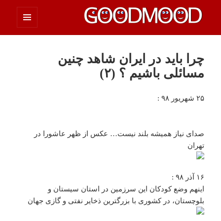
فهرست
چیزای خووب مووب
و
ابزارک‌ها
چرا باید در ایران شاهد چنین
مسائلی باشیم ؟‌ (۲)
۲۵ شهریور ۹۸ :
صداى نیاز همیشه بلند نیست… عکس از ظهر عاشورا در
تهران
۱۶ آذر ۹۸ :
اینهم وضع کودکان این سرزمین در استان سیستان و
بلوچستان، در کشوری با بزرگترین ذخایر نفتی و گازی جهان