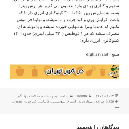
سدیم و کالری زیادی وارد بدنمون می کنیم. هر برش پیتزا
بسته به سایزش بین ۲۵۰ تا ۳۰۰ کیلوکالری انرژی داره! که
باعث افزایش وزن و کبد چرب و … میشه. و نهایتا فراموش
نکنیم که عمدتا پیتزا به تنهایی خورده نمیشه و با نوشابه ای
مصرف میشه که هر ۱ قوطیش (۳۳۰ میلی لیتری) حدودا ۱۴۰
کیلوکالری انرژی داره!
منبع : drghiasvand
ارسال
نویسنده
دسته‌ها
۱۴۰۱-۰۶-۱۲
admin
سلامت و بهداشت
،
سلامت و زندگی
شده
برچسب‌ها
pizza
،
پپرونی
،
پیتزا
،
چربی اشباع
،
سوسیس
،
کالباس
،
کبد چرب
،
مضررات
در
پیتزا
دیدگاهتان را بنویسید