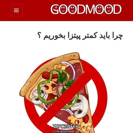
فهرست
چیزای خووب مووب
و
ابزارک‌ها
چرا باید کمتر پیتزا بخوریم ؟‌