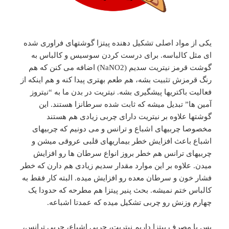
یکی از مواد اصلی تشکیل دهنده پیتزا گوشتهای فراوری شده
ای مثل کالباسه. برای درست کردن سوسیس و کالباس به
گوشت قرمز نیتریت سدیم (NaNO2) اضافه می کنن که هم
رنگ قرمزش تثبیت بشه، هم طعم بهتری پیدا کنه و هم اینکه از
فعالیت باکتریها پیشگیری بشه. نیتریت در بدن ما به “نیتروز
آمین ها” تبدیل میشه که ثابت شده سرطانزا هستند. این
گوشتها علاوه بر نیتریت دارای چربی زیادی هم هستند
مخصوصا چربیهای اشباع و ترانس و می دونیم که چربیهای
اشباع باعث افزایش خطر بیماریهای قلبی عروقی میشن و
چربیهای ترانس هم خطر بروز انواع سرطان ها رو افزایش
میدن. علاوه بر این موارد مقدار سدیم زیادی هم دارن که خطر
فشار خون و سرطان معده رو افزایش میده. البته کار فقط به
کالباس ختم نمیشه. بحث پنیر پیتزا هم مطرحه که حدودا یک
چهارم وزنش رو چربی تشکیل میده که عمدتا اشباعه.
پس با مصرف پیتزا داریم نیتریت، چربی اشباع، چربی ترانس،