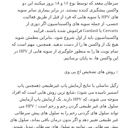
سرطان مقعد که توسط نوع ۱۶ و ۱۸ بروز میکنند این دو
واکسن پیشگیری کننده نیستند. در برابر بیماری سایر سویه
های HPV یا سویه هایی که فرد از قبل از طریق فعالیت
جنسی، از جمله سویه های واکسیناسیون اگر دوزی از
Cervarix یا Gardasil فراموش شده باشند، فرآیند
واکسیناسیون باید از اول شروع شود، بنابراین مطمئن شوید
هیچ یک از واکسن ها را از دست ندهید. همچنین، مهم است که
تمام نوبت ها را به منظور جلوگیری از سویه هایی از HPV در
این واکسن ها، به پایان برسانیم.
:: روش های تشخیص اچ پی وی
زگیل تناسلی یا نتایج آزمایش پاپ غیرطبیعی (همچنین پاپ
اسمیر نامیده می شود) ،شایع ترین روش هایی است که افراد
متوجه می شوند، که HPV دارند. یک آزمایش پاپ آزمایش
سلول های غیر طبیعی گردن رحم و رحم است ؛ HPV می
تواند سلول های گردنی رحم را به سلول های پیش سرطانی
غیر طبیعی تغییر دهد و اگر بدون درمان باقی بماند، سلول های
پیش سرطانی می توانند به سلول های سرطانی تبدیل شوند.