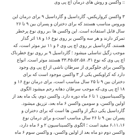
:: واکسن و روش های درمان اچ پی وی
۳ واکسن کرواریکس، گارداسیل و گارداسیل ۹ برای درمان این
ویروس مناسب هستند که برای دختران و پسران بین ۹ تا ۲۶
سال قابل استفاده است. این واکسن ها ،بر روی نوع پرخطر
تمرکز دارند و هر سه واکسن بر روی نوع ۱۶ و ۱۸ اثر گذار
هستند. گارداسیل بر روی اچ پی وی ۶ و ۱۱ نیز موثر است، که
موجب زگیل تناسلی میشود ؛ گارداسیل ۹ بر روی نوع خطرناک
اچ پی وی که نوع ۳۱، ۳۳،۴۵،۵۲،۵۸ هستند موثر است. انواع
واکسن برای جلوگیری از سرطان ناشی از اچ پی وی وجود
دارد که کراویکس یکی از ۳ واکسن موجود است که برای
دختران بین ۹ تا ۲۵ سال مناسب است، برای درمان نوع ۱۶ و
۱۸ اچ پی وی،که موجب سرطان دهانه رحم میشود الگوی
واکسیناسیون ۱ تا ۶ ماه دوره دارد. واکسن دوم، یک ماه بعد از
اولین واکسن، و سومین واکسن ۶ ماه بعد، تزریق میشود.
گارداسیل یکی دیگر از واکسن ها است که برای دختران و
پسران بین ۹ تا ۲۶ سال مناسب است،و برای درمان نوع
۶،۱۱،۱۶ مفید است ؛ الگوی واکسیناسیون ۲ و ۶ ماه دارد،
واکسن دوم دو ماه بعد از اولین واکسن، و واکسن سوم ۶ ماه