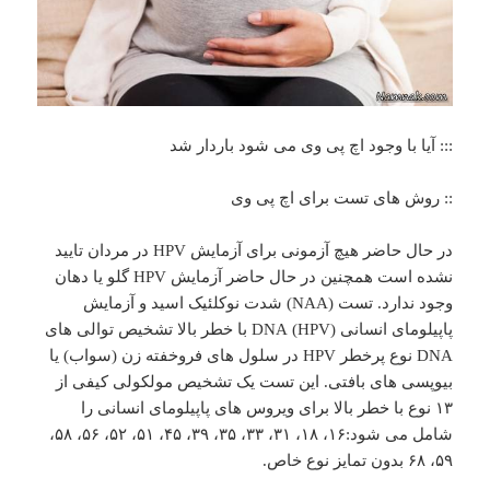
::: آیا با وجود اچ پی وی می شود باردار شد
:: روش های تست برای اچ پی وی
در حال حاضر هیچ آزمونی برای آزمایش HPV در مردان تایید
نشده است همچنین در حال حاضر آزمایش HPV گلو یا دهان
وجود ندارد. تست (NAA) شدت نوکلئیک اسید و آزمایش
پاپیلومای انسانی (HPV) DNA با خطر بالا تشخیص توالی های
DNA نوع پرخطر HPV در سلول های فروخفته زن (سواب) یا
بیوپسی های بافتی. این تست یک تشخیص مولکولی کیفی از
۱۳ نوع با خطر بالا برای ویروس های پاپیلومای انسانی را
شامل می شود:۱۶، ۱۸، ۳۱، ۳۳، ۳۵، ۳۹، ۴۵، ۵۱، ۵۲، ۵۶، ۵۸،
۵۹، ۶۸ بدون تمایز نوع خاص.