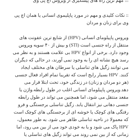
::: مهم ترین راه های پیشگیری از ویروس اچ پی وی
:: نکات کلیدی و مهم در مورد پاپلیموی انسانی یا همان اچ پی
وی برای زنان و مردان
ویروس پاپیلومای انسانی (HPV) از شایع ترین عفونت های
منتقل از راه جنسی است (STI) و بیش از ۴۰ سویه ویروس
وجود دارد. برخی از انواع HPV بی علامت هستند و به نظر می
رسد هیچ نشانه ای را به وجود نمی آورند، در حالی که دیگران
می توانند زگیل های تناسلی یا سرطان های مختلف ایجاد
کنند. HPV بسیار رایج است که تقریبا تمام افراد فعال جنسی
(هر دو مردان و زنان) در زندگی خود، تحت ابتلا قرار می
دهد.ویروس پاپیلومای انسانی اغلب در طول رابطه.واژن یا
مقعد منتقل می شود، اما همچنین می تواند در طول رابطه
جنسی دهانی نیز انتقال یابد. زگیل تناسلی برجستگی و فرو
رفتگی های کوچک یا خوشه ای از برجستگی های کوچک است
که معمولا در ناحیه تناسلی ظاهر می شود. به طور معمول،
HPV پاک می شود و یا به خودی خود می از بین می رود، اما
زمانی که از بین نمی روند می تواند زگیل های تناسلی یا