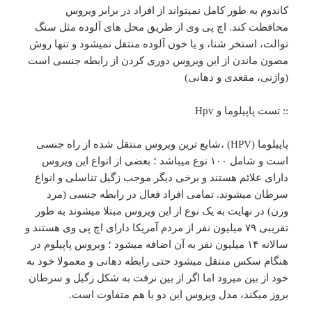
کاندوم به طور کامل نمیتواند از افراد در برابر ویروس
محافظت کند. اچ پی وی از طریق محل های آلوده مثل سنگ
توالت، استخر شنا، و یا خون آلوده منتقل نمیشود و تنها روش
مصون ماندن از این ویروس دوری کردن از رابطه جنسی است
(واژنی، مقعدی و دهانی)
:: تست پاپیلوما و Hpv
پاپیلوما (HPV) ،شایع ترین ویروس منتقل شده از راه جنسی
است و شامل ۱۰۰ نوع میباشد ؛ بعضی از انواع این ویروس
دارای علائم هستند و برخی دیگر موجب زگیل تناسلی و انواع
سرطان میشوند. تمامی افراد فعال در رابطه جنسی (مرد
وزن) در نهایت به یک نوع از این ویروس مبتلا میشوند به طور
تقریبی ۷۹ میلیون نفر از مردم آمریکا دارای اچ پی وی هستند و
سالانه ۱۴ میلیون نفر به آن اضافه میشود ؛ ویروس پاپیلوم در
هنگام سکس منتقل میشود حتی رابطه دهانی و معمولا خود به
خود از بین میرود اما اگر از بین نرفت به شکل زگیل و سرطان
بروز میکند، مدل ویروس این دو با هم متفاوت است.