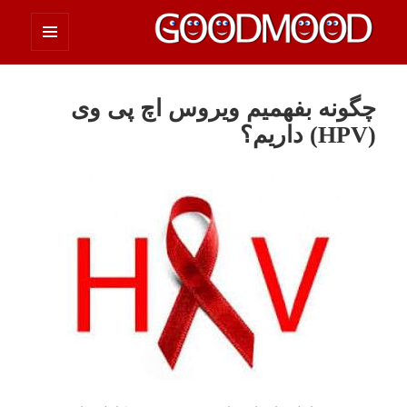
فهرست
چیزای خووب مووب
و
ابزارک‌ها
چگونه بفهمیم ویروس اچ پی وی
(HPV) داریم؟