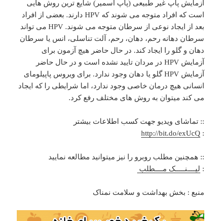
آزمایش پاپ غیر طبیعی (پاپ اسمیر) شایع ترین روش هایی
است که افراد متوجه می شوند که HPV دارند. بعضی از افراد
بعد از ایجاد نوعی از سرطان متوجه می شوند. HPV می تواند
سرطان دهانه رحم، دهان، رحم، آلت تناسلی، انس یا سرطان
دهان و گلو را ایجاد کند. در حال حاضر هیچ آزمون برای
آزمایش HPV در مردان تایید نشده است و در حال حاضر
آزمایش HPV گلو یا دهان وجود ندارد. برای ویروس پاپیلومای
انسانی هیچ درمان خاصی وجود ندارد، اما شرایطی را که ایجاد
می کند میتوان به روش های مختلف رفع کرد.
:: تماشای ویدیو جهت کسب اطلاعات بیشتر
http://bit.do/exUcQ
:
:: همچنین مطلب روبرو را نیز میتوانید مطالعه نمایید
:
لیــــنـــــک مــــطلب
منبع : بخش بهداشت و سلامت نمناک