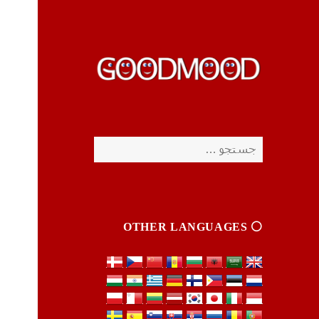
چیزای خووب مووب
چیزای خووب مووب
جستجو
برای:
⚪️ OTHER LANGUAGES