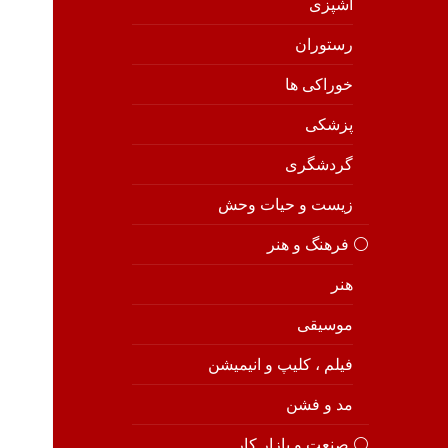
آشپزی
رستوران
خوراکی ها
پزشکی
گردشگری
زیست و حیات وحش
⚪️ فرهنگ و هنر
هنر
موسیقی
فیلم ، کلیپ و انیمیشن
مد و فشن
⚪️ صنعت و بازار کار