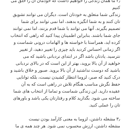
۲٫ ما همان زندگی را خواهیم داشت که خودمان آن را خلق می
کنیم
زندگی شما متعلق به خودتان است. دیگران می توانند تشویق
تان کنند و به شما انگیزه بدهند، اما نمی توانند برای شما
تصمیم بگیرند. آنها می توانند با شما قدم بزنند، اما نمی توانند
جای شما باشند. بنابراین اطمینان پیدا کنید که راهی که انتخاب
کرده اید، همراستا با خواسته ها و الهامات درونی شماست و
اگر زمانی احساس کردید باید چیزی را تغییر دهید، از تغییر
نترسید. یادتان باشد اگر در ابتدای نردبانی باشید که می
خواهید از آن بالا بروید، بهتر از این است که در بالای نردبانی
باشید که دوست نداشتید از آن بالا بروید. صبور و خلاق باشید و
درک کنید که صبر، لزوما انتظار کشیدن نیست، بلکه توانایی
حفظ نگرش مناسب هنگام تلاش در راهی است که به آن
عقیده دارید. این زندگی شماست و تماما از انتخاب های شما
ساخته می شود. بگذارید کلام و رفتارتان یکی باشد و باورهای
تان را عملی کنید.
۳٫ مشغله داشتن، لزوما به معنی کارآمد بودن نیست
مشغله داشتن، ارزش محسوب نمی شود. هر چند همه ی ما