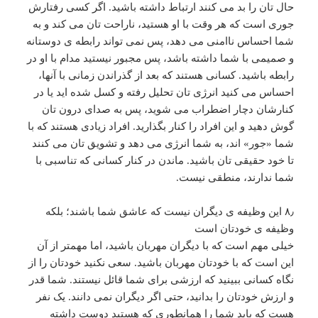
حال تان را بد می کنند ارتباط داشته باشید. اگر کسی رفتارش
جوری است که هر وقت با او هستید، ناراحت تان می کند و به
شما احساس ناامنی می دهد، پس نمی تواند رابطه ی دوستانه
و صمیمی با شما داشته باشد، پس مجبور نیستید مدام با او در
رابطه باشید. کسانی هستند که بعد از گذراندن زمانی با آنها،
احساس می کنید انرژی تان تحلیل رفته و کسل شده اید یا در
کنارشان دچار اضطراب می شوید، پس به صدای درون تان
گوش دهید و این افراد را کنار بگذارید. افراد زیادی هستند که با
شما «جور» اند، به شما انرژی می دهد و تشویق تان می کنند
تا خود حقیقی تان باشید. ماندن در کنار کسانی که تناسبی با
شما ندارند، منطقی نیست.
۸٫ این وظیفه ی دیگران نیست که عاشق شما باشند؛ بلکه
وظیفه ی خودتان است
خیلی مهم است که با دیگران مهربان باشید، اما مهمتر از آن
این است که با خودتان مهربان باشید. سعی نکنید خودتان را از
نگاه کسانی ببینید که ارزشی برای شما قائل نیستند. شما قدر
و ارزش خودتان را بدانید، حتی اگر دیگران نمی دانند. یک نفر
هست که باید شما را همانطوری که هستید دوست داشته