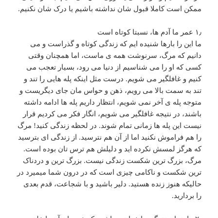
ممکن است کاملا قبول شان نداشته باشیم یا درک شان نکنیم.
۱٫ عمر ما آدم ها، نسبتا کوتاه است
ما این را بارها شنیده ایم که زندگی کوتاه و گذراست و می
دانیم که مرگ، سرنوشت همه ی ماست، اما همچنان وقتی
کسی که او را می شناسیم از دنیا می رود، بسیار تعجب می
کنیم و غافلگیر می شویم. درست مثل اینکه پله هایی را تند و
تند به سمت بالا می رویم، ذهن و حواس مان جای دیگریست و
متوجه پله ی آخر نمی شویم، انتظار داریم پله ها ادامه داشته
باشند، در نتیجه غافلگیر می شویم، انگار فکر می کردیم قرار
نیست این پله ها زمانی تمام شوند. در لحظه زندگی کنید! مرگ
را هم فراموش نکنید اما از آن هم نترسید. از زندگی ای بترسید
که هرگز لمسش نکرده اید و دلیلش هم ترس تان بوده است.
مرگ، بزرگ ترین شکست زندگی نیست. بزرگ ترین و دردناک
ترین شکست و ناکامی چیزی است که در درون شما میمیرد در
حالیکه هنوز زنده هستید. دلیر باشید و با شجاعت، قدم بعدی
را بردارید.