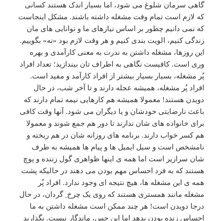
گاهی سرمان شلوغ می شود، اما بسیار اندک هستند کسانی
که لازم است تمام وقت مشغله داشته باشند. مشکل اینجاست
که نمی دانیم چطور بر اساس نیازهای ما و توانایی های مان
زندگی کنیم، الویت بندی کنیم و هر وقت لازم بود «نه» بگوییم.
این روزها، مشغله داشتن به ندرت به معنی کارآمدی و بهره
وری است. کافیست نگاهی به اطراف تان بیندازید؛ تعداد افراد
پُر مشغله، بسیار بسیار بیشتر از افراد کارآمد و مفید است.
افراد پُر مشغله، همیشه عجله دارند و تا آخر شب، در حال
دویدن هستند! معمولا همیشه هم کارهایی نیمه تمام دارند که
باعث نارضایتی خودشان و یا دیگران می شود. آنها وقت کافی
برای خانواده های شان ندارند تا دور هم جمع شوند و معمولا
هم کسر خواب دارند. برنامه های روزانه شان در هم ریخته و
نامشخص است و سیل ایمیل ها و پیام ها همیشه به طرف
شان سرازیر است اما همه ی اینها ظواهری گول زننده و پوچ
هستند که به فرد احساس مهم بودن می دهند در حالیکه پشت
همه ی این مشغله ها، هیچ نتیجه ای وجود ندارد. افراد پُر
مشغله مانند همستری هستند که روی یک چرخ ِ گردان، در حال
درجا دویدن است! هر چند ممکن است مشغله داشتن به ما
احساس زنده بودن بدهد اما این حس، ماندگار نیست. نگذارید