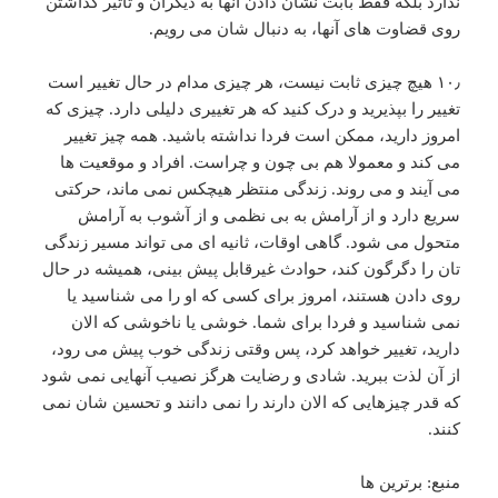
ندارد بلکه فقط بابت نشان دادن آنها به دیگران و تاثیر گذاشتن
روی قضاوت های آنها، به دنبال شان می رویم.
۱۰٫ هیچ چیزی ثابت نیست، هر چیزی مدام در حال تغییر است
تغییر را بپذیرید و درک کنید که هر تغییری دلیلی دارد. چیزی که
امروز دارید، ممکن است فردا نداشته باشید. همه چیز تغییر
می کند و معمولا هم بی چون و چراست. افراد و موقعیت ها
می آیند و می روند. زندگی منتظر هیچکس نمی ماند، حرکتی
سریع دارد و از آرامش به بی نظمی و از آشوب به آرامش
متحول می شود. گاهی اوقات، ثانیه ای می تواند مسیر زندگی
تان را دگرگون کند، حوادث غیرقابل پیش بینی، همیشه در حال
روی دادن هستند، امروز برای کسی که او را می شناسید یا
نمی شناسید و فردا برای شما. خوشی یا ناخوشی که الان
دارید، تغییر خواهد کرد، پس وقتی زندگی خوب پیش می رود،
از آن لذت ببرید. شادی و رضایت هرگز نصیب آنهایی نمی شود
که قدر چیزهایی که الان دارند را نمی دانند و تحسین شان نمی
کنند.
منبع: برترین ها