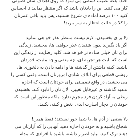
افتد؛ بلکه نصیب کسانی می شود که روی اهداف شان اصولی
کار می کنند. این را یادتان باشد که اگر منتظر بمانید تا احساس
کنید ۱۰۰ درصد آماده ی شروع هستید، پس باید باقی عمرتان
را کلا در حالت انتظار به سر ببرید!
۶٫ برای بخشیدن، لازم نیست منتظر عذر خواهی بمانید
اگر یاد بگیرید بدون شنیدن عذر خواهی ها، ببخشید، زندگی
برای تان خیلی ساده تر خواهد شد. کلید رضایت از زندگی این
است که بابت هر تجربه ای، چه منفی و چه مثبت، قدردان
باشید. کینه داشتن از گذشته ها و ادامه دادن به دلخوری ها،
روشی قطعی برای اتلاف شادی امروزتان است. وقتی کسی را
می بخشید، در واقع تضمینی برای خودتان است که اجازه
ندهید گذشته ی غیرقابل تغییر، الان تان را نابود کند. بخشیدن
ربطی به آزاد کردن فرد مجرم ندارد، بلکه منظور این است که
خودتان را دچار اسارت ابدی ِ بغض و کینه، نکنید.
۷٫ بعضی از آدم ها، با شما جور نیستند؛ فقط همین!
شجاع باشید و به خودتان اجازه دهید آنهایی را که آزارتان می
دهند ترک کنید. نباید اصرار داشته باشید با افرادی که مدام