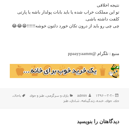
نتیجه اخلاقی
تو این مملکت خراب شده یا باید بابات پولدار باشه یا پارتی
کلفت داشته باشی.
چی چی رو باید از درون تکان خورد دلتون خوشه!!!!!!😁😂😂
منبع : تلگرام @ppaayyaamm
ارسال
نویسنده
دسته‌ها
برچسب‌ها
۱۳۹۶-۰۳-۲۰
admin
بازی و سرگرمي
،
طنز و جوك
باحال
،
شده
جك
،
جوك
،
خنده
،
زندگينامه
،
شادي
،
طنز
در
دیدگاهتان را بنویسید