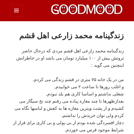
فهرست
چیزای خووب مووب
و
ابزارک‌ها
زندگینامه محمد زارعی اهل قشم
زندگینامه محمد زارعی اهل قشم مردی که درحال حاضر
ثروتش بیش از ۱۰۰ میلیارد تومان می باشد او در خاطراتش
اینچنین می گوید：
من در یک خانه ۷۵ متری در قشم زندگی می کردم,
و اغلب روزها تا ساعت ۲ می خوابیدم,
شغلی نداشتم و اساسا کاری هم بلد نبودم,
بعدازظهرها تا چند مغازه پیاده می رفتم چند نخ سیگار می
کشیدم و از پشت ویترین مغازه ها به کفش و لباسها نگاه می
کردم ولی توان خریدش را نداشتم,
دچار افسردگی شده بودم از بی پولی و بی کاری برای فرار از
شرایط موجود قرص می خوردم,